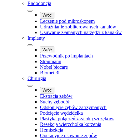
Endodoncja
Wróć
Leczenie pod mikroskopem
Udrażnianie zobliterowanych kanałów
Usuwanie złamanych narzędzi z kanałów
Implanty
Wróć
Przewodnik po implantach
Straumann
Nobel biocare
Biomet 3i
Chirurgia
Wróć
Ekstracja zębów
Suchy zębodół
Odsłonięcie zębów zatrzymanych
Podcięcie wędzidełka
Plastyka połączeń z zatoką szczękową
Resekcja wierzchołka korzenia
Hemisekcja
Operacyjne usuwanie zębów