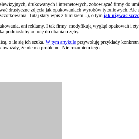
elewizyjnych, drukowanych i internetowych, zobowiązać firmy do umi
ywać drastyczne zdjęcia jak opakowaniach wyrobów tytoniowych. Ale 
zotkowania. Tutaj stary wpis z filmikiem :-), o tym
jak używać szcz
akowania, ani reklamy. I tak firmy modyfikują wygląd opakowań i ety
ka podniosłaby ochotę do dbania o zęby.
ą, o ile się ich szuka.
W tym artykule
przywołuję przykłady konkretny
by uważały, że nie ma problemu. Nie rozumiem tego.