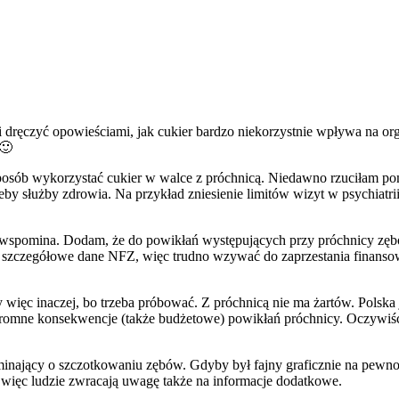
 dręczyć opowieściami, jak cukier bardzo niekorzystnie wpływa na org
 🙂
sposób wykorzystać cukier w walce z próchnicą. Niedawno rzuciłam p
zeby służby zdrowia. Na przykład zniesienie limitów wizyt w psychiat
 wspomina. Dodam, że do powikłań występujących przy próchnicy zębów
czegółowe dane NFZ, więc trudno wzywać do zaprzestania finansowani
więc inaczej, bo trzeba próbować. Z próchnicą nie ma żartów. Polska 
gromne konsekwencje (także budżetowe) powikłań próchnicy. Oczywiś
inający o szczotkowaniu zębów. Gdyby był fajny graficznie na pewno
, więc ludzie zwracają uwagę także na informacje dodatkowe.