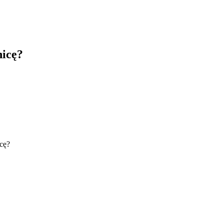
nicę?
cę?