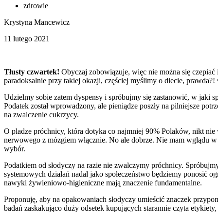
zdrowie
Krystyna Mancewicz
11 lutego 2021
Tłusty czwartek!
Obyczaj zobowiązuje, więc nie można się czepiać i
paradoksalnie przy takiej okazji, częściej myślimy o diecie, prawda?!
Udzielmy sobie zatem dyspensy i spróbujmy się zastanowić, w jaki 
Podatek został wprowadzony, ale pieniądze poszły na pilniejsze potr
na zwalczenie cukrzycy.
O pladze próchnicy, która dotyka co najmniej 90% Polaków, nikt nie
nerwowego z mózgiem włącznie. No ale dobrze. Nie mam wglądu w sz
wybór.
Podatkiem od słodyczy na razie nie zwalczymy próchnicy. Spróbujmy 
systemowych działań nadal jako społeczeństwo będziemy ponosić o
nawyki żywieniowo-higieniczne mają znaczenie fundamentalne.
Proponuję, aby na opakowaniach słodyczy umieścić znaczek przypom
badań zaskakująco duży odsetek kupujących starannie czyta etykiety