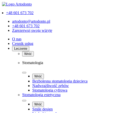
+48 601 673 702
artodonto@artodonto.pl
+48 601 673 702
Zarezerwuj swoją wizytę
O nas
Cennik usług
Leczenie
Wróć
Stomatologia
Wróć
Bezbolesna stomatologia dziecięca
Nadwrażliwość zębów
Stomatologia cyfrowa
Stomatologia estetyczna
Wróć
Smile design