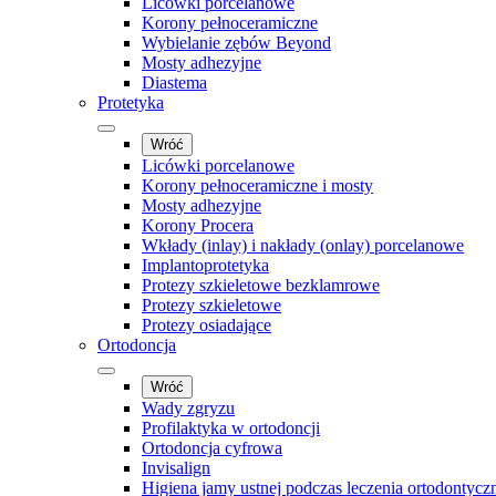
Licówki porcelanowe
Korony pełnoceramiczne
Wybielanie zębów Beyond
Mosty adhezyjne
Diastema
Protetyka
Wróć
Licówki porcelanowe
Korony pełnoceramiczne i mosty
Mosty adhezyjne
Korony Procera
Wkłady (inlay) i nakłady (onlay) porcelanowe
Implantoprotetyka
Protezy szkieletowe bezklamrowe
Protezy szkieletowe
Protezy osiadające
Ortodoncja
Wróć
Wady zgryzu
Profilaktyka w ortodoncji
Ortodoncja cyfrowa
Invisalign
Higiena jamy ustnej podczas leczenia ortodontycz