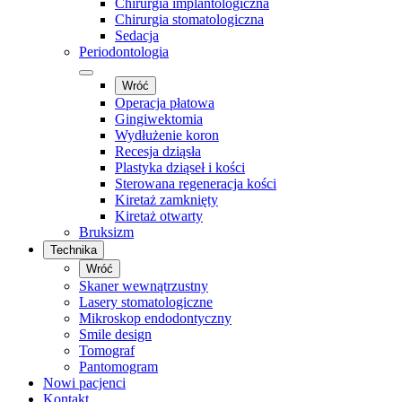
Chirurgia implantologiczna
Chirurgia stomatologiczna
Sedacja
Periodontologia
Wróć
Operacja płatowa
Gingiwektomia
Wydłużenie koron
Recesja dziąsła
Plastyka dziąseł i kości
Sterowana regeneracja kości
Kiretaż zamknięty
Kiretaż otwarty
Bruksizm
Technika
Wróć
Skaner wewnątrzustny
Lasery stomatologiczne
Mikroskop endodontyczny
Smile design
Tomograf
Pantomogram
Nowi pacjenci
Kontakt