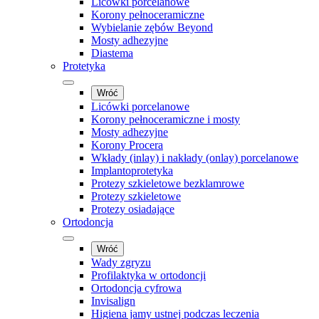
Licówki porcelanowe
Korony pełnoceramiczne
Wybielanie zębów Beyond
Mosty adhezyjne
Diastema
Protetyka
Wróć
Licówki porcelanowe
Korony pełnoceramiczne i mosty
Mosty adhezyjne
Korony Procera
Wkłady (inlay) i nakłady (onlay) porcelanowe
Implantoprotetyka
Protezy szkieletowe bezklamrowe
Protezy szkieletowe
Protezy osiadające
Ortodoncja
Wróć
Wady zgryzu
Profilaktyka w ortodoncji
Ortodoncja cyfrowa
Invisalign
Higiena jamy ustnej podczas leczenia