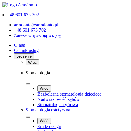
+48 601 673 702
artodonto@artodonto.pl
+48 601 673 702
Zarezerwuj swoją wizytę
O nas
Cennik usług
Leczenie
Wróć
Stomatologia
Wróć
Bezbolesna stomatologia dziecięca
Nadwrażliwość zębów
Stomatologia cyfrowa
Stomatologia estetyczna
Wróć
Smile design