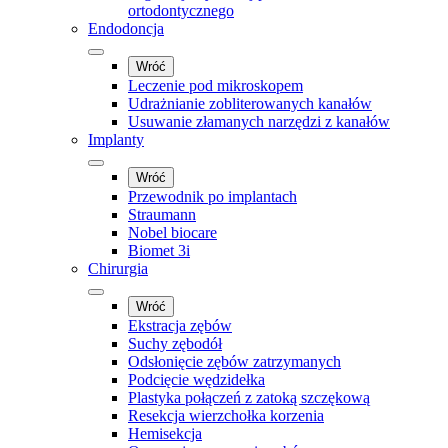
ortodontycznego
Endodoncja
Wróć
Leczenie pod mikroskopem
Udrażnianie zobliterowanych kanałów
Usuwanie złamanych narzędzi z kanałów
Implanty
Wróć
Przewodnik po implantach
Straumann
Nobel biocare
Biomet 3i
Chirurgia
Wróć
Ekstracja zębów
Suchy zębodół
Odsłonięcie zębów zatrzymanych
Podcięcie wędzidełka
Plastyka połączeń z zatoką szczękową
Resekcja wierzchołka korzenia
Hemisekcja