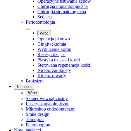
Operacyjne usuwanie zębów
Chirurgia implantologiczna
Chirurgia stomatologiczna
Sedacja
Periodontologia
Wróć
Operacja płatowa
Gingiwektomia
Wydłużenie koron
Recesja dziąsła
Plastyka dziąseł i kości
Sterowana regeneracja kości
Kiretaż zamknięty
Kiretaż otwarty
Bruksizm
Technika
Wróć
Skaner wewnątrzustny
Lasery stomatologiczne
Mikroskop endodontyczny
Smile design
Tomograf
Pantomogram
Nowi pacjenci