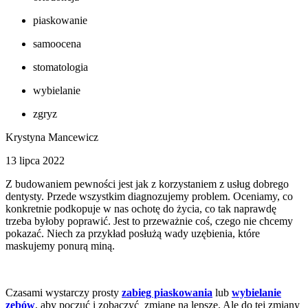
piaskowanie
samoocena
stomatologia
wybielanie
zgryz
Krystyna Mancewicz
13 lipca 2022
Z budowaniem pewności jest jak z korzystaniem z usług dobrego
dentysty. Przede wszystkim diagnozujemy problem. Oceniamy, co
konkretnie podkopuje w nas ochotę do życia, co tak naprawdę
trzeba byłoby poprawić. Jest to przeważnie coś, czego nie chcemy
pokazać. Niech za przykład posłużą wady uzębienia, które
maskujemy ponurą miną.
Czasami wystarczy prosty
zabieg piaskowania
lub
wybielanie
zębów
, aby poczuć i zobaczyć zmianę na lepsze. Ale do tej zmiany