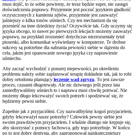
musi dojść, to że sobie powiemy, że teraz będzie super, nie zastąpi
doświadczenia poprawy. Przyjemnie jest poczuć językiem gładkość
oczyszczonych z kamienia zębów, przyjemnie jest zauważyć
jaśniejszy o kilka tonów uśmiech. Czy ten mechanizm da się
przenieść na inne dziedziny życia? Oczywiście tak. Gdy uczymy się
języka obcego, to nawet po pierwszych lekcjach możemy zauważyć
poprawę, na przykład zrozumieć dotychczas niezrozumiały tytuł
piosenki, albo komunikat wyświetlany w komputerze. Te drobne
sukcesy są potrzebne dla nabrania pewności siebie w dążeniu do
celu, jakim jest opanowanie nowego języka czy naprawienie
uśmiechu.
Aby zacząć wychodzić z ponurej niepewności, po określeniu
problemu należy sobie zaplanować terapię dokładnie tak, jak to robi
dobry ortodonta planujący
leczenie wad zgryzu
. To jest zawsze
proces, czasami długotrwały. Ale nic dziwnego jeśli przez lata
zaniedbywaliśmy uśmiech to i naprawa musi chwilę potrwać. Nie
możemy długo lekceważyć swoich potrzeb i spodziewać się, że
będziemy pewni siebie.
Zupełnie jak z przyjaciółmi. Czy nazwalibyśmy kogoś przyjacielem,
gdyby lekceważył nasze potrzeby? Człowiek pewny siebie jest
swoim prawdziwym przyjacielem. I właśnie dlatego nie krępuje się,
aby skorzystać z pomocy fachowca, gdy tego potrzebuje. W końcu
po to jest dobry dentysta, aby zaproponował najskuteczniejszy