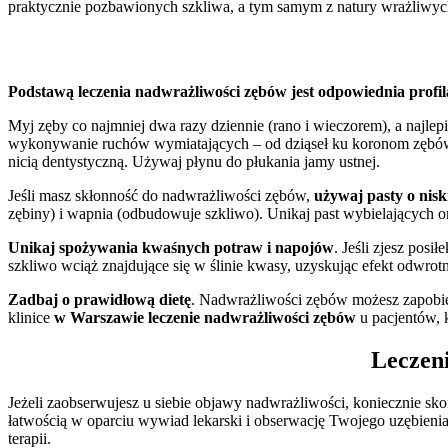
praktycznie pozbawionych szkliwa, a tym samym z natury wrażliwyc
Podstawą leczenia nadwrażliwości zębów jest odpowiednia profi
Myj zęby co najmniej dwa razy dziennie (rano i wieczorem), a najlep
wykonywanie ruchów wymiatających – od dziąseł ku koronom zębów. 
nicią dentystyczną. Używaj płynu do płukania jamy ustnej.
Jeśli masz skłonność do nadwrażliwości zębów,
używaj pasty o nisk
zębiny) i wapnia (odbudowuje szkliwo). Unikaj past wybielających o
Unikaj spożywania kwaśnych potraw i napojów
. Jeśli zjesz pos
szkliwo wciąż znajdujące się w ślinie kwasy, uzyskując efekt odwr
Zadbaj o prawidłową dietę
. Nadwrażliwości zębów możesz zapobie
klinice
w Warszawie leczenie nadwrażliwości zębów
u pacjentów, 
Leczen
Jeżeli zaobserwujesz u siebie objawy nadwrażliwości, koniecznie sk
łatwością w oparciu wywiad lekarski i obserwację Twojego uzębieni
terapii.