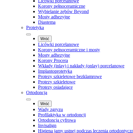
Licówki porcelanowe
Korony pełnoceramiczne
Wybielanie zębów Beyond
Mosty adhezyjne
Diastema
Protetyka
Wróć
Licówki porcelanowe
Korony pełnoceramiczne i mosty
Mosty adhezyjne
Korony Procera
Wkłady (inlay) i nakłady (onlay) porcelanowe
Implantoprotetyka
Protezy szkieletowe bezklamrowe
Protezy szkieletowe
Protezy osiadające
Ortodoncja
Wróć
Wady zgryzu
Profilaktyka w ortodoncji
Ortodoncja cyfrowa
Invisalign
Higiena jamy ustnej podczas leczenia ortodontycz