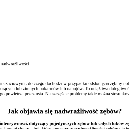
 nadwrażliwości
 czuciowymi, do czego dochodzi w przypadku odsłonięcia zębiny i o
orących lub zimnych pokarmów lub napojów. To uciążliwa dolegliwość,
o powietrza przez usta. Na szczęście problemy takie można stosunkow
Jak objawia się nadwrażliwość zębów?
 intensywności, dotyczący pojedynczych zębów lub całych łuków 
w
. Innymi słowy – ból, który towarzyszy
nadwrażliwości zębów
nie je