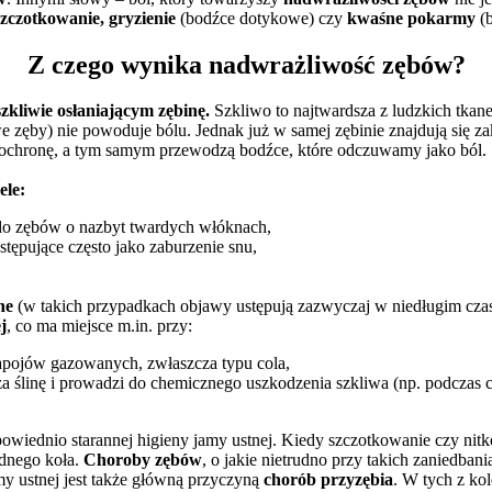
szczotkowanie, gryzienie
(bodźce dotykowe) czy
kwaśne pokarmy
(b
Z czego wynika nadwrażliwość zębów?
kliwie osłaniającym zębinę.
Szkliwo to najtwardsza z ludzkich tka
e zęby) nie powoduje bólu. Jednak już w samej zębinie znajdują się 
ną ochronę, a tym samym przewodzą bodźce, które odczuwamy jako ból.
ele:
do zębów o nazbyt twardych włóknach,
stępujące często jako zaburzenie snu,
ne
(w takich przypadkach objawy ustępują zazwyczaj w niedługim czasi
j
, co ma miejsce m.in. przy:
pojów gazowanych, zwłaszcza typu cola,
ślinę i prowadzi do chemicznego uszkodzenia szkliwa (np. podczas ci
owiednio starannej higieny jamy ustnej. Kiedy szczotkowanie czy ni
ędnego koła.
Choroby zębów
, o jakie nietrudno przy takich zaniedban
my ustnej jest także główną przyczyną
chorób przyzębia
. W tych z ko