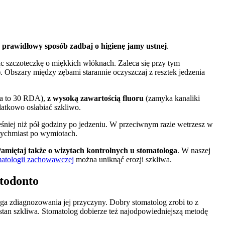
 prawidłowy sposób zadbaj o higienę jamy ustnej
.
ąc szczoteczkę o miękkich włóknach. Zaleca się przy tym
bszary między zębami starannie oczyszczaj z resztek jedzenia
a to 30 RDA),
z wysoką zawartością fluoru
(zamyka kanaliki
datkowo osłabiać szkliwo.
cześniej niż pół godziny po jedzeniu. W przeciwnym razie wetrzesz w
tychmiast po wymiotach.
amiętaj także o wizytach kontrolnych u stomatologa
. W naszej
matologii zachowawczej
można uniknąć erozji szkliwa.
todonto
ga zdiagnozowania jej przyczyny. Dobry stomatolog zrobi to z
stan szkliwa. Stomatolog dobierze też najodpowiedniejszą metodę