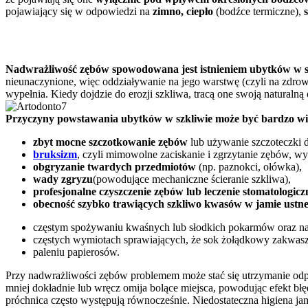
pojawiający się w odpowiedzi na
zimno, ciepło
(bodźce termiczne),
Nadwrażliwość zębów spowodowana jest istnieniem ubytków w sz
nieunaczynione, więc oddziaływanie na jego warstwę (czyli na zdrow
wypełnia. Kiedy dojdzie do erozji szkliwa, tracą one swoją natural
Przyczyny powstawania ubytków w szkliwie może być bardzo wi
zbyt mocne szczotkowanie zębów
lub używanie szczoteczki 
bruksizm
, czyli mimowolne zaciskanie i zgrzytanie zębów, wy
obgryzanie twardych przedmiotów
(np. paznokci, ołówka),
wady zgryzu
(powodujące mechaniczne ścieranie szkliwa),
profesjonalne czyszczenie zębów lub leczenie stomatologicz
obecność szybko trawiących szkliwo kwasów w jamie ustne
częstym spożywaniu kwaśnych lub słodkich pokarmów oraz na
częstych wymiotach sprawiających, że sok żołądkowy zakwasza 
paleniu papierosów.
Przy nadwrażliwości zębów problemem może stać się utrzymanie odp
mniej dokładnie lub wręcz omija bolące miejsca, powodując efekt bł
próchnica często występują równocześnie. Niedostateczna higiena ja