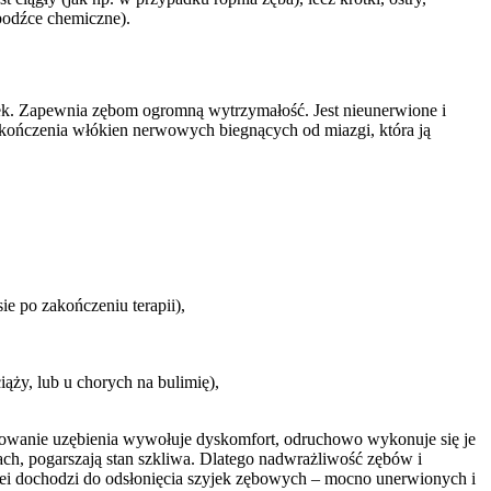
odźce chemiczne).
nek. Zapewnia zębom ogromną wytrzymałość. Jest nieunerwione i
zakończenia włókien nerwowych biegnących od miazgi, która ją
e po zakończeniu terapii),
ąży, lub u chorych na bulimię),
tkowanie uzębienia wywołuje dyskomfort, odruchowo wykonuje się je
iach, pogarszają stan szkliwa. Dlatego nadwrażliwość zębów i
lei dochodzi do odsłonięcia szyjek zębowych – mocno unerwionych i