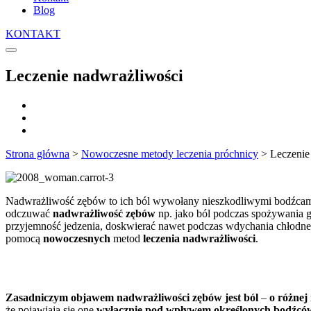
Blog
KONTAKT
Leczenie nadwrażliwości
Strona główna
>
Nowoczesne metody leczenia próchnicy
>
Leczenie
Nadwrażliwość zębów to ich ból wywołany nieszkodliwymi bodźcami
odczuwać
nadwrażliwość zębów
np. jako ból podczas spożywania g
przyjemność jedzenia, doskwierać nawet podczas wdychania chłodneg
pomocą
nowoczesnych
metod
leczenia nadwrażliwości
.
Zasadniczym objawem nadwrażliwości zębów jest ból
–
o różnej
że pojawiają się one
wyłącznie pod wpływem określonych bodźcó