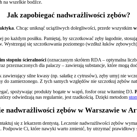
h na wszelkie bodźce.
Jak zapobiegać nadwrażliwości zębów?
laktyka
. Chcąc uniknąć uciążliwych dolegliwości, przede wszystkim
w
iej po każdym posiłku. Pamiętaj, by szczotkować zęby łagodnie, stosuj
Wystrzegaj się szczotkowania poziomego (wzdłuż łuków zębowych). O
im stopniu ścieralności
(oznaczanym skrótem RDA – optymalna liczb
raz przeznaczonych dla palaczy – zawierają substancje, które mogą do
iłek zawierający silne kwasy (np. sałatkę z cytrusów), zęby umyj nie w
otny do zamierzonego. Z tych samych względów nie szczotkuj zębów na
gać, spożywając produkty bogate w wapń, fosfor oraz witaminę D3.
P
którzy odwiedzają nas regularnie, jest rzadkością. Dzięki metodom
sto
ie nadwrażliwości zębów w Warszawie w Ar
ontaktuj się z lekarzem dentystą. Leczenie nadwrażliwości zębów wyma
a. Podpowie Ci, które nawyki warto zmienić, by utrzymać prawidłowy 