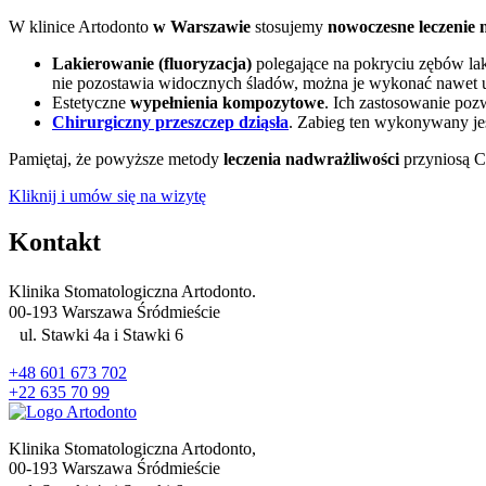
W klinice Artodonto
w Warszawie
stosujemy
nowoczesne leczenie 
Lakierowanie (fluoryzacja)
polegające na pokryciu zębów lak
nie pozostawia widocznych śladów, można je wykonać nawet u 
Estetyczne
wypełnienia kompozytowe
. Ich zastosowanie po
Chirurgiczny przeszczep dziąsła
. Zabieg ten wykonywany jes
Pamiętaj, że powyższe metody
leczenia nadwrażliwości
przyniosą C
Kliknij i umów się na wizytę
Kontakt
Klinika Stomatologiczna Artodonto.
00-193 Warszawa Śródmieście
ul. Stawki 4a i Stawki 6
+48 601 673 702
+22 635 70 99
Klinika Stomatologiczna Artodonto,
00-193 Warszawa Śródmieście