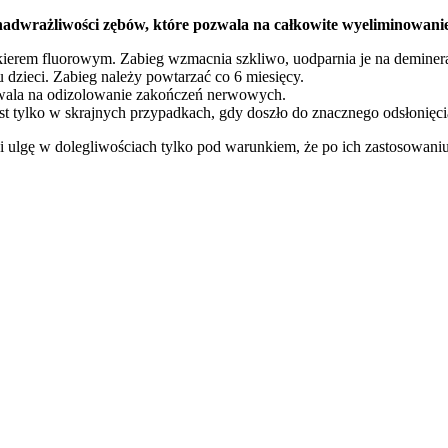
nadwrażliwości zębów, które pozwala na całkowite wyeliminowan
ierem fluorowym. Zabieg wzmacnia szkliwo, uodparnia je na demineral
dzieci. Zabieg należy powtarzać co 6 miesięcy.
zwala na odizolowanie zakończeń nerwowych.
t tylko w skrajnych przypadkach, gdy doszło do znacznego odsłonięci
i ulgę w dolegliwościach tylko pod warunkiem, że po ich zastosowaniu