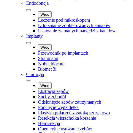
Endodoncja
Wróć
Leczenie pod mikroskopem
Udrażnianie zobliterowanych kanałów
Usuwanie złamanych narzędzi z kanałów
Implanty
Wróć
Przewodnik po implantach
Straumann
Nobel biocare
Biomet 3i
Chirurgia
Wróć
Ekstracja zębów
Suchy zębodół
Odsłonięcie zębów zatrzymanych
Podcięcie wędzidełka
Plastyka połączeń z zatoką szczękową
Resekcja wierzchołka korzenia
Hemisekcja
Operacyjne usuwanie zębów