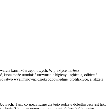
twarcia kanalików zębinowych. W praktyce możesz
 która może utrudniać utrzymanie higieny uzębienia, odbierać
o łatwo wyeliminować dzięki odpowiedniej profilaktyce, a także z
zębowych.
Tym, co specyficzne dla tego rodzaju dolegliwości jest fakt,
st ciągły (jak np. w przypadku ropnia zęba), lecz krótki, ostry,