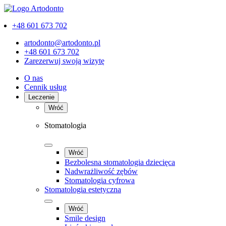
+48 601 673 702
artodonto@artodonto.pl
+48 601 673 702
Zarezerwuj swoją wizytę
O nas
Cennik usług
Leczenie
Wróć
Stomatologia
Wróć
Bezbolesna stomatologia dziecięca
Nadwrażliwość zębów
Stomatologia cyfrowa
Stomatologia estetyczna
Wróć
Smile design