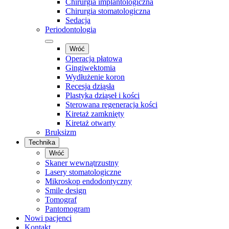
Chirurgia implantologiczna
Chirurgia stomatologiczna
Sedacja
Periodontologia
Wróć
Operacja płatowa
Gingiwektomia
Wydłużenie koron
Recesja dziąsła
Plastyka dziąseł i kości
Sterowana regeneracja kości
Kiretaż zamknięty
Kiretaż otwarty
Bruksizm
Technika
Wróć
Skaner wewnątrzustny
Lasery stomatologiczne
Mikroskop endodontyczny
Smile design
Tomograf
Pantomogram
Nowi pacjenci
Kontakt