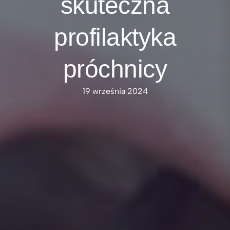
skuteczna
profilaktyka
próchnicy
19 września 2024