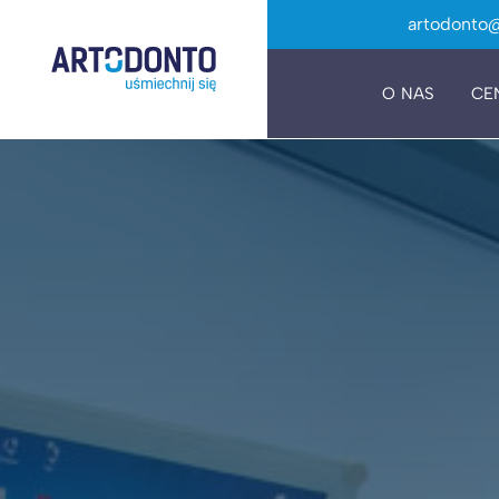
artodonto@
O NAS
CE