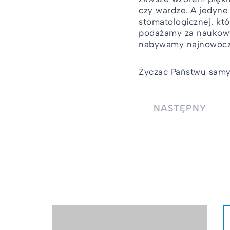
czy wardze. A jedyne
stomatologicznej, kt
podążamy za naukowym
nabywamy najnowocze
Życząc Państwu samyc
NASTĘPNY