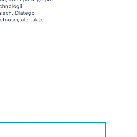
chnologii
miech. Dlatego
tności, ale także