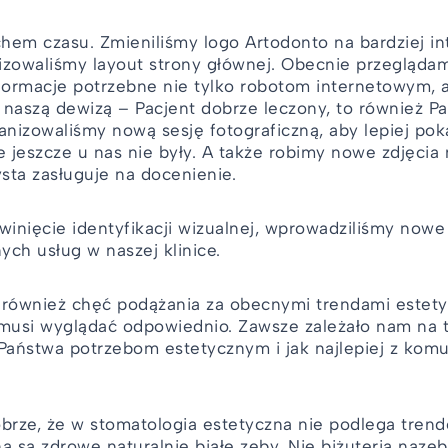
hem czasu. Zmieniliśmy logo Artodonto na bardziej int
izowaliśmy layout strony głównej. Obecnie przeglądam
nformacje potrzebne nie tylko robotom internetowym, 
 naszą dewizą – Pacjent dobrze leczony, to również P
nizowaliśmy nową sesję fotograficzną, aby lepiej poka
e jeszcze u nas nie były. A także robimy nowe zdjęcia 
sta zasługuje na docenienie.
zwinięcie identyfikacji wizualnej, wprowadziliśmy now
ych usług w naszej klinice.
również chęć podążania za obecnymi trendami estet
 musi wyglądać odpowiednio. Zawsze zależało nam na 
aństwa potrzebom estetycznym i jak najlepiej z komu
dobrze, że w stomatologia estetyczna nie podlega tr
 są zdrowe naturalnie białe zęby. Nie biżuteria nazęb