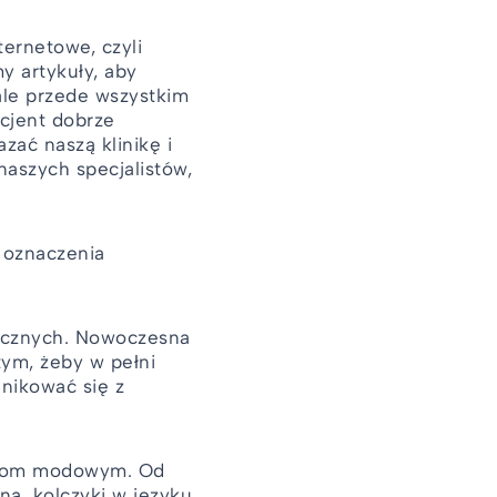
ernetowe, czyli
y artykuły, aby
ale przede wszystkim
acjent dobrze
zać naszą klinikę i
naszych specjalistów,
e oznaczenia
ycznych. Nowoczesna
tym, żeby w pełni
nikować się z
endom modowym. Od
na, kolczyki w języku