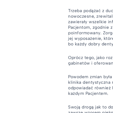
Trzeba podążać z duc
nowoczesne, zrewital
zawierały wszelkie i
Pacjentom, zgodnie z
poinformowany. Zorga
jej wyposażenie, któr
bo każdy dobry denty
Oprócz tego, jako ro
gabinetów i oferowan
Powodem zmian była 
klinika dentystyczna
odpowiadać również P
każdym Pacjentem.
Swoją drogą jak to 
zawsze wzorem piękna