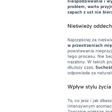
niespodziewanie i wy
problem, warto przyj
zapach z ust nie bier
Nieświeży oddech 
Najczęściej za nieśw
w przestrzeniach mi
powstawania nieprzyj
tego procesu. Nie be
nazębny. W takich pr
dłuższy czas.
Suchość
odpowiada za natural
Wpływ stylu życi
To, co jesz i jak dba
intensywnym aromacie
Znacznie większe znac