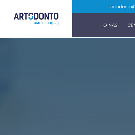
artodonto@
O NAS
CE