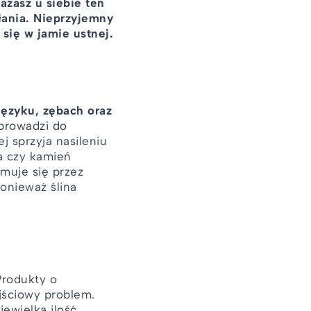
ażasz u siebie ten
łania. Nieprzyjemny
 się w jamie ustnej.
języku, zębach oraz
prowadzi do
 sprzyja nasileniu
a czy kamień
ymuje się przez
ponieważ ślina
Produkty o
jściowy problem.
iewielka ilość