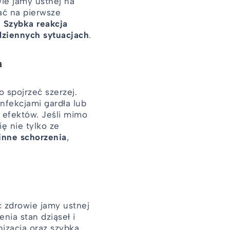
e jamy ustnej na
ać na pierwsze
.
Szybka reakcja
dziennych sytuacjach
.
a
 spojrzeć szerzej.
nfekcjami gardła lub
 efektów. Jeśli mimo
ę nie tylko ze
inne schorzenia
,
 zdrowie jamy ustnej
nia stan dziąseł i
izacja oraz szybka