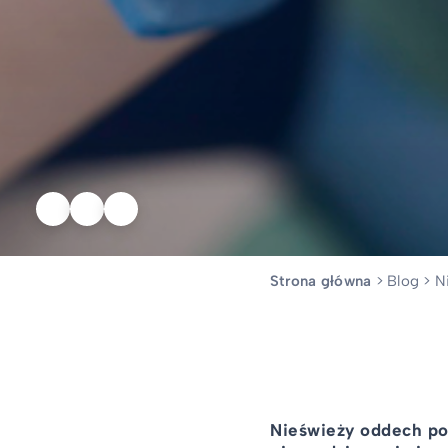
Strona główna
>
Blog
>
N
Nieświeży oddech pot