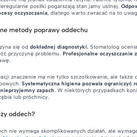
eregularne posiłki pogarszają stan jamy ustnej.
Odpow
ocesy oczyszczania
, dlatego warto zwracać na to uwa
czne metody poprawy oddechu
czyna się od
dokładnej diagnostyki.
Stomatolog ocenia
leźć przyczynę problemu.
Profesjonalne oczyszczanie
awę.
cji znaczenie ma nie tylko szczotkowanie, ale także c
ębowych.
Systematyczna higiena pozwala ograniczyć r
 nieprzyjemny zapach
. W niektórych przypadkach kon
ębia lub próchnicy.
eży oddech?
ech nie wymaga skomplikowanych działań, ale wymaga