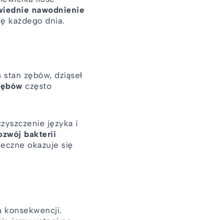
iednie nawodnienie
gę każdego dnia.
 stan zębów, dziąseł
 zębów
często
zyszczenie języka i
ozwój bakterii
ieczne okazuje się
 konsekwencji.