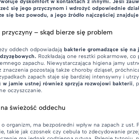
wołuje dyskomfort w kontaktach z innymi. Jeśli zauw
rzeć się jego przyczynom i wdrożyć odpowiednie dzia
ze się bez powodu, a jego źródło najczęściej znajduje
przyczyny – skąd bierze się problem
ieży oddech odpowiadają
bakterie gromadzące się na 
ędzyzębowych.
Rozkładają one resztki pokarmowe, co 
emnego zapachu. Niewystarczająca higiena jamy ustnej
z znaczenia pozostają także choroby dziąseł, próchnic
zypadkach zapach staje się bardziej intensywny i utrz
 w jamie ustnej również sprzyja rozwojowi bakterii
, 
ne oczyszczanie.
a na świeżość oddechu
sz o organizm, ma bezpośredni wpływ na zapach z ust. 
, takie jak czosnek czy cebula to zdecydowanie prze
zenie ma jednak codzienna rutyna. Palenie tytoniu, n