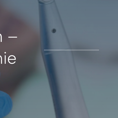
h –
nie