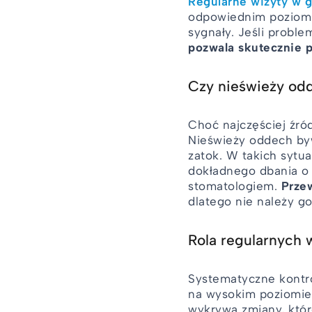
Regularne wizyty w 
odpowiednim poziomi
sygnały. Jeśli proble
pozwala skutecznie p
Czy nieświeży od
Choć najczęściej źród
Nieświeży oddech byw
zatok. W takich sytu
dokładnego dbania o 
stomatologiem.
Przew
dlatego nie należy g
Rola regularnych 
Systematyczne kontro
na wysokim poziomie.
wykrywa zmiany, któr