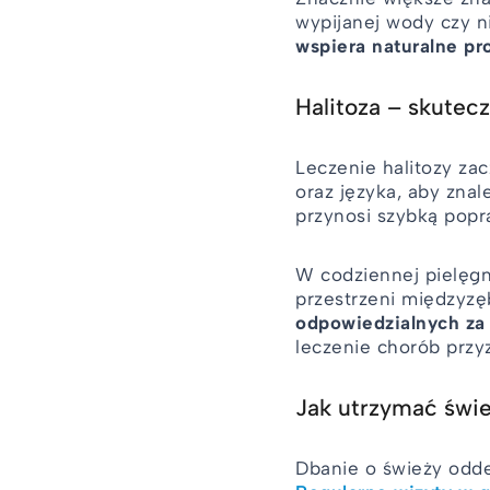
wypijanej wody czy ni
wspiera naturalne pr
Halitoza – skute
Leczenie halitozy za
oraz języka, aby zna
przynosi szybką popr
W codziennej pielęgna
przestrzeni międzyz
odpowiedzialnych za
leczenie chorób przyz
Jak utrzymać świ
Dbanie o świeży odd