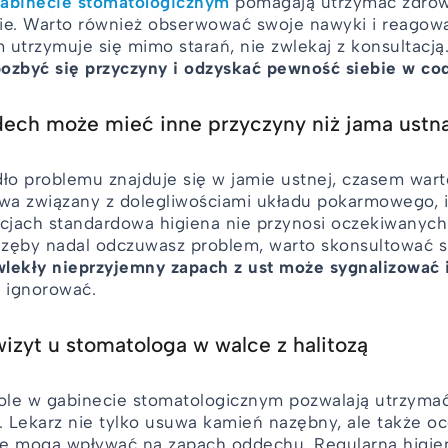
gabinecie stomatologicznym
pomagają utrzymać zdrowi
e. Warto również obserwować swoje nawyki i reagow
m utrzymuje się mimo starań, nie zwlekaj z konsultacją
ozbyć się przyczyny i odzyskać pewność siebie w co
dech może mieć inne przyczyny niż jama ustn
ło problemu znajduje się w jamie ustnej, czasem warto
a związany z dolegliwościami układu pokarmowego, i
acjach standardowa higiena nie przynosi oczekiwanych
zęby nadal odczuwasz problem, warto skonsultować si
lekły nieprzyjemny zapach z ust może sygnalizować 
o ignorować.
wizyt u stomatologa w walce z halitozą
le w gabinecie stomatologicznym pozwalają utrzymać
 Lekarz nie tylko usuwa kamień nazębny, ale także oce
e mogą wpływać na zapach oddechu. Regularna higien