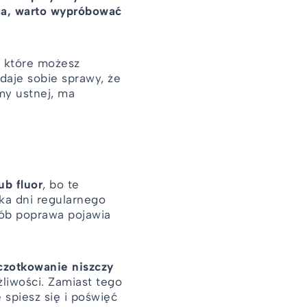
oga, warto wypróbować
, które możesz
daje sobie sprawy, że
amy ustnej, ma
ub fluor
, bo te
lka dni regularnego
osób poprawa pojawia
czotkowanie niszczy
liwości. Zamiast tego
 spiesz się i poświęć