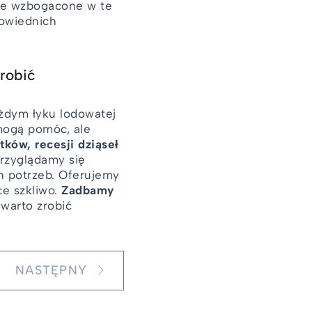
poje wzbogacone w te
powiednich
robić
ażdym łyku lodowatej
mogą pomóc, ale
ków, recesji dziąseł
rzyglądamy się
h potrzeb. Oferujemy
ce szkliwo.
Zadbamy
 warto zrobić
NASTĘPNY