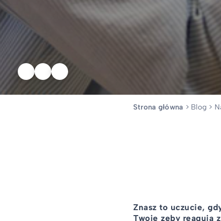
Strona główna
>
Blog
>
N
Znasz to uczucie, g
Twoje zęby reagują z