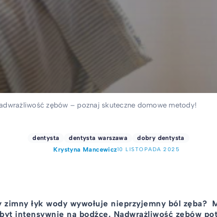
adwrażliwość zębów – poznaj skuteczne domowe metody!
dentysta
dentysta warszawa
dobry dentysta
Krystyna Mancewicz
10 LISTOPADA 2025
dy zimny łyk wody wywołuje nieprzyjemny ból zęba? M
byt intensywnie na bodźce. Nadwrażliwość zębów pot