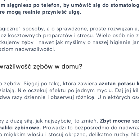
im sięgniesz po telefon, by umówić się do stomatol
e mogą realnie przynieść ulgę.
magiczne” sposoby, a o sprawdzone, proste rozwiązania
bez kosztownych preparatów i stresu. Wiele osób nie z
otkujemy zęby i nawet jak myślimy o naszej higienie j
ziom nadwrażliwości.
dwrażliwość zębów w domu?
o zębów. Sięgaj po taką, która zawiera
azotan potasu l
iałają. Nie oczekuj efektu po jednym myciu. Daj jej ki
 dwa razy dziennie i obserwuj różnicę. U niektórych 
y z dużą siłą, jak najszybciej to zmień.
Zbyt mocne sz
analiki zębinowe.
Prowadzi to bezpośrednio do nadwraż
 miękkim włosiu i stosuj okrężne, delikatne ruchy. Nie