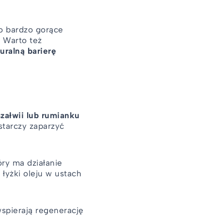
po bardzo gorące
. Warto też
turalną barierę
szałwii lub rumianku
starczy zaparzyć
óry ma działanie
łyżki oleju w ustach
spierają regenerację