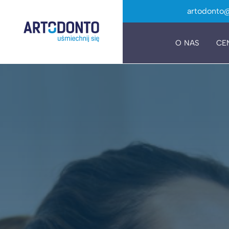
artodonto@
O NAS
CE