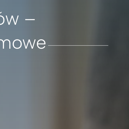
ów –
omowe