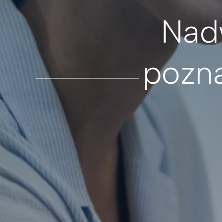
Nad
pozn