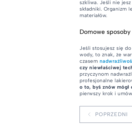
szkliwa. Jeśli nie je
składniki. Organizm 
materiałów.
Domowe sposoby t
Jeśli stosujesz się d
wody, to znak, że wa
czasem
nadwrażliwo
czy niewłaściwej tec
przyczynom nadwrażl
profesjonalne lakier
o to, byś znów mógł 
pierwszy krok i umówi
POPRZEDNI