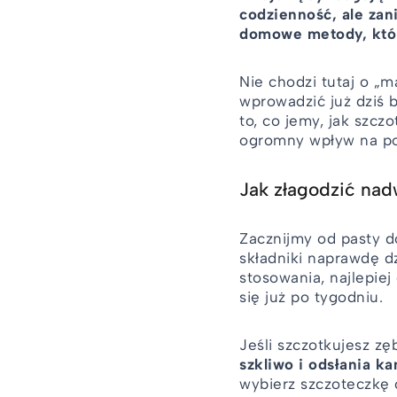
codzienność, ale zan
domowe metody, któr
Nie chodzi tutaj o „
wprowadzić już dziś 
to, co jemy, jak szcz
ogromny wpływ na po
Jak złagodzić na
Zacznijmy od pasty d
składniki naprawdę dz
stosowania, najlepiej
się już po tygodniu.
Jeśli szczotkujesz zęb
szkliwo i odsłania k
wybierz szczoteczkę o