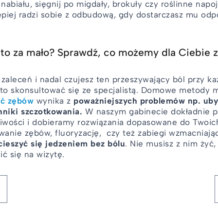
sz nabiału, sięgnij po migdały, brokuły czy roślinne na
lepiej radzi sobie z odbudową, gdy dostarczasz mu od
o za mało? Sprawdź, co możemy dla Ciebie z
o zaleceń i nadal czujesz ten przeszywający ból przy k
rto skonsultować się ze specjalistą. Domowe metody 
ść zębów
wynika z
poważniejszych problemów np. ubyt
hniki szczotkowania.
W naszym gabinecie dokładnie p
iwości i dobieramy rozwiązania dopasowane do Twoic
owanie zębów, fluoryzację, czy też zabiegi wzmacniają
cieszyć się jedzeniem bez bólu
. Nie musisz z nim żyć,
ć się na wizytę.