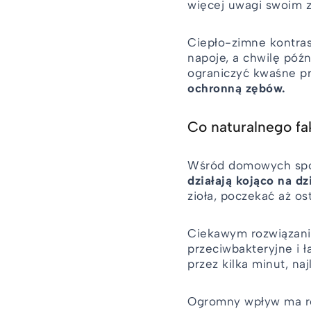
więcej uwagi swoim 
Ciepło-zimne kontras
napoje, a chwilę póź
ograniczyć kwaśne pro
ochronną zębów.
Co naturalnego f
Wśród domowych spos
działają kojąco na d
zioła, poczekać aż os
Ciekawym rozwiązan
przeciwbakteryjne i ł
przez kilka minut, na
Ogromny wpływ ma r