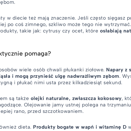
zębom.
ty w diecie też mają znaczenie. Jeśli często sięgasz 
niej po coś zimnego, szkliwo może tego nie wytrzymać
dukty, takie jak: cytrusy czy ocet, które
osłabiają na
aktycznie pomaga?
obów wiele osób chwali płukanki ziołowe.
Napary z 
ziąsła i mogą przynieść ulgę nadwrażliwym zębom
. Wy
tygną i płukać nimi usta przez kilkadziesiąt sekund.
iem są także
olejki naturalne, zwłaszcza kokosowy
, kt
agodzące. Olejowanie jamy ustnej polega na trzymaniu 
jlepiej rano, przed szczotkowaniem.
ównież dieta.
Produkty bogate w wapń i witaminę D
w