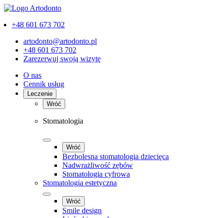
+48 601 673 702
artodonto@artodonto.pl
+48 601 673 702
Zarezerwuj swoją wizytę
O nas
Cennik usług
Leczenie
Wróć
Stomatologia
Wróć
Bezbolesna stomatologia dziecięca
Nadwrażliwość zębów
Stomatologia cyfrowa
Stomatologia estetyczna
Wróć
Smile design