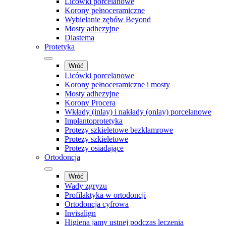
Licówki porcelanowe
Korony pełnoceramiczne
Wybielanie zębów Beyond
Mosty adhezyjne
Diastema
Protetyka
Wróć
Licówki porcelanowe
Korony pełnoceramiczne i mosty
Mosty adhezyjne
Korony Procera
Wkłady (inlay) i nakłady (onlay) porcelanowe
Implantoprotetyka
Protezy szkieletowe bezklamrowe
Protezy szkieletowe
Protezy osiadające
Ortodoncja
Wróć
Wady zgryzu
Profilaktyka w ortodoncji
Ortodoncja cyfrowa
Invisalign
Higiena jamy ustnej podczas leczenia