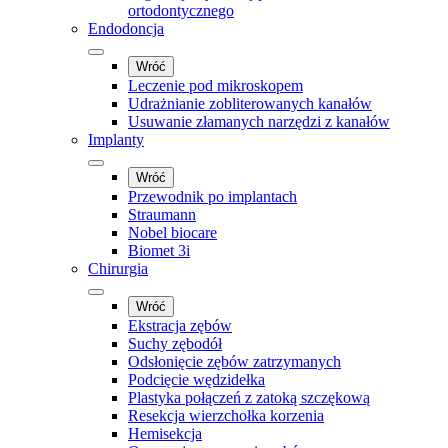
ortodontycznego
Endodoncja
Wróć
Leczenie pod mikroskopem
Udrażnianie zobliterowanych kanałów
Usuwanie złamanych narzędzi z kanałów
Implanty
Wróć
Przewodnik po implantach
Straumann
Nobel biocare
Biomet 3i
Chirurgia
Wróć
Ekstracja zębów
Suchy zębodół
Odsłonięcie zębów zatrzymanych
Podcięcie wędzidełka
Plastyka połączeń z zatoką szczękową
Resekcja wierzchołka korzenia
Hemisekcja