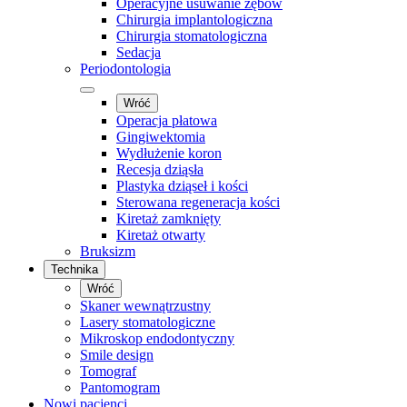
Operacyjne usuwanie zębów
Chirurgia implantologiczna
Chirurgia stomatologiczna
Sedacja
Periodontologia
Wróć
Operacja płatowa
Gingiwektomia
Wydłużenie koron
Recesja dziąsła
Plastyka dziąseł i kości
Sterowana regeneracja kości
Kiretaż zamknięty
Kiretaż otwarty
Bruksizm
Technika
Wróć
Skaner wewnątrzustny
Lasery stomatologiczne
Mikroskop endodontyczny
Smile design
Tomograf
Pantomogram
Nowi pacjenci