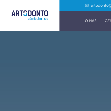
artodonto@
O NAS
CE