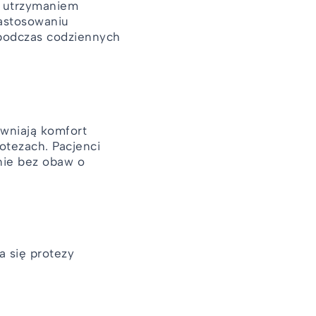
z utrzymaniem
zastosowaniu
 podczas codziennych
ewniają komfort
rotezach. Pacjenci
nie bez obaw o
a się protezy