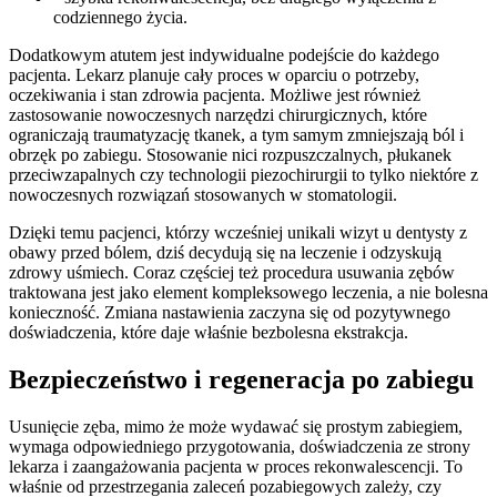
codziennego życia.
Dodatkowym atutem jest indywidualne podejście do każdego
pacjenta. Lekarz planuje cały proces w oparciu o potrzeby,
oczekiwania i stan zdrowia pacjenta. Możliwe jest również
zastosowanie nowoczesnych narzędzi chirurgicznych, które
ograniczają traumatyzację tkanek, a tym samym zmniejszają ból i
obrzęk po zabiegu. Stosowanie nici rozpuszczalnych, płukanek
przeciwzapalnych czy technologii piezochirurgii to tylko niektóre z
nowoczesnych rozwiązań stosowanych w stomatologii.
Dzięki temu pacjenci, którzy wcześniej unikali wizyt u dentysty z
obawy przed bólem, dziś decydują się na leczenie i odzyskują
zdrowy uśmiech. Coraz częściej też procedura usuwania zębów
traktowana jest jako element kompleksowego leczenia, a nie bolesna
konieczność. Zmiana nastawienia zaczyna się od pozytywnego
doświadczenia, które daje właśnie bezbolesna ekstrakcja.
Bezpieczeństwo i regeneracja po zabiegu
Usunięcie zęba, mimo że może wydawać się prostym zabiegiem,
wymaga odpowiedniego przygotowania, doświadczenia ze strony
lekarza i zaangażowania pacjenta w proces rekonwalescencji. To
właśnie od przestrzegania zaleceń pozabiegowych zależy, czy