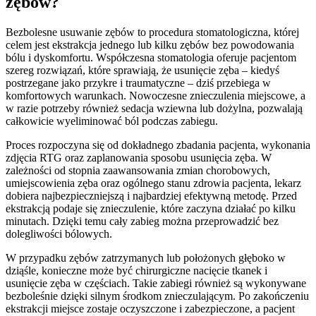
zębów?
Bezbolesne usuwanie zębów to procedura stomatologiczna, której
celem jest ekstrakcja jednego lub kilku zębów bez powodowania
bólu i dyskomfortu. Współczesna stomatologia oferuje pacjentom
szereg rozwiązań, które sprawiają, że usunięcie zęba – kiedyś
postrzegane jako przykre i traumatyczne – dziś przebiega w
komfortowych warunkach. Nowoczesne znieczulenia miejscowe, a
w razie potrzeby również sedacja wziewna lub dożylna, pozwalają
całkowicie wyeliminować ból podczas zabiegu.
Proces rozpoczyna się od dokładnego zbadania pacjenta, wykonania
zdjęcia RTG oraz zaplanowania sposobu usunięcia zęba. W
zależności od stopnia zaawansowania zmian chorobowych,
umiejscowienia zęba oraz ogólnego stanu zdrowia pacjenta, lekarz
dobiera najbezpieczniejszą i najbardziej efektywną metodę. Przed
ekstrakcją podaje się znieczulenie, które zaczyna działać po kilku
minutach. Dzięki temu cały zabieg można przeprowadzić bez
dolegliwości bólowych.
W przypadku zębów zatrzymanych lub położonych głęboko w
dziąśle, konieczne może być chirurgiczne nacięcie tkanek i
usunięcie zęba w częściach. Takie zabiegi również są wykonywane
bezboleśnie dzięki silnym środkom znieczulającym. Po zakończeniu
ekstrakcji miejsce zostaje oczyszczone i zabezpieczone, a pacjent