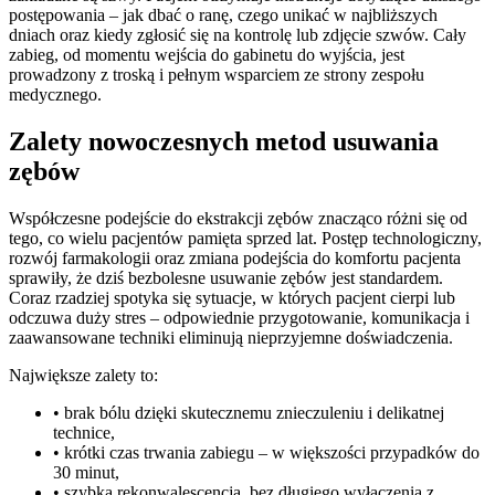
postępowania – jak dbać o ranę, czego unikać w najbliższych
dniach oraz kiedy zgłosić się na kontrolę lub zdjęcie szwów. Cały
zabieg, od momentu wejścia do gabinetu do wyjścia, jest
prowadzony z troską i pełnym wsparciem ze strony zespołu
medycznego.
Zalety nowoczesnych metod usuwania
zębów
Współczesne podejście do ekstrakcji zębów znacząco różni się od
tego, co wielu pacjentów pamięta sprzed lat. Postęp technologiczny,
rozwój farmakologii oraz zmiana podejścia do komfortu pacjenta
sprawiły, że dziś bezbolesne usuwanie zębów jest standardem.
Coraz rzadziej spotyka się sytuacje, w których pacjent cierpi lub
odczuwa duży stres – odpowiednie przygotowanie, komunikacja i
zaawansowane techniki eliminują nieprzyjemne doświadczenia.
Największe zalety to:
• brak bólu dzięki skutecznemu znieczuleniu i delikatnej
technice,
• krótki czas trwania zabiegu – w większości przypadków do
30 minut,
• szybka rekonwalescencja, bez długiego wyłączenia z