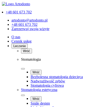
+48 601 673 702
artodonto@artodonto.pl
+48 601 673 702
Zarezerwuj swoją wizytę
O nas
Cennik usług
Leczenie
Wróć
Stomatologia
Wróć
Bezbolesna stomatologia dziecięca
Nadwrażliwość zębów
Stomatologia cyfrowa
Stomatologia estetyczna
Wróć
Smile design