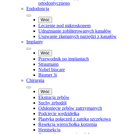
ortodontycznego
Endodoncja
Wróć
Leczenie pod mikroskopem
Udrażnianie zobliterowanych kanałów
Usuwanie złamanych narzędzi z kanałów
Implanty
Wróć
Przewodnik po implantach
Straumann
Nobel biocare
Biomet 3i
Chirurgia
Wróć
Ekstracja zębów
Suchy zębodół
Odsłonięcie zębów zatrzymanych
Podcięcie wędzidełka
Plastyka połączeń z zatoką szczękową
Resekcja wierzchołka korzenia
Hemisekcja