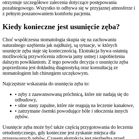
otrzymuje szczegółowe zalecenia dotyczące postępowania
pozabiegowego. Wszystko to odbywa się w przyjaznej atmosferze i
z pełnym poszanowaniem komfortu pacjenta.
Kiedy konieczne jest usunięcie zęba?
Choć współczesna stomatologia skupia się na zachowaniu
naturalnego uzębienia jak najdłużej, są sytuacje, w których
usunięcie zęba staje się koniecznością. Ekstrakcja bywa ostatnią
możliwością przywrócenia zdrowia jamy ustnej i zapobieżenia
dalszym powikłaniom. Z tego powodu decyzja o usunięciu zęba
poprzedzona jest dokładną diagnostyką oraz konsultacją ze
stomatologiem lub chirurgiem szczękowym.
Najczęstsze wskazania do usunięcia zęba to:
• zęby z zaawansowaną próchnicą, które nie nadają się do
odbudowy,
• silne stany zapalne, które nie reagują na leczenie kanałowe,
• zatrzymane ósemki powodujące bóle i stłoczenia innych
zębów.
Usunięcie zęba może być także częścią przygotowania do leczenia
ortodontycznego, gdy konieczne jest zyskanie miejsca dla
przesuwanych zębów. Czasem ekstrakcja jest niezbędna przed