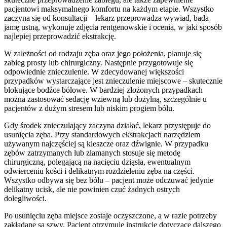
pacjentowi maksymalnego komfortu na każdym etapie. Wszystko
zaczyna się od konsultacji – lekarz przeprowadza wywiad, bada
jamę ustną, wykonuje zdjęcia rentgenowskie i ocenia, w jaki sposób
najlepiej przeprowadzić ekstrakcję.
W zależności od rodzaju zęba oraz jego położenia, planuje się
zabieg prosty lub chirurgiczny. Następnie przygotowuje się
odpowiednie znieczulenie. W zdecydowanej większości
przypadków wystarczające jest znieczulenie miejscowe – skutecznie
blokujące bodźce bólowe. W bardziej złożonych przypadkach
można zastosować sedację wziewną lub dożylną, szczególnie u
pacjentów z dużym stresem lub niskim progiem bólu.
Gdy środek znieczulający zaczyna działać, lekarz przystępuje do
usunięcia zęba. Przy standardowych ekstrakcjach narzędziem
używanym najczęściej są kleszcze oraz dźwignie. W przypadku
zębów zatrzymanych lub złamanych stosuje się metodę
chirurgiczną, polegającą na nacięciu dziąsła, ewentualnym
odwierceniu kości i delikatnym rozdzieleniu zęba na części.
Wszystko odbywa się bez bólu – pacjent może odczuwać jedynie
delikatny ucisk, ale nie powinien czuć żadnych ostrych
dolegliwości.
Po usunięciu zęba miejsce zostaje oczyszczone, a w razie potrzeby
zakładane są szwy. Pacjent otrzymuje instrukcje dotyczące dalszego