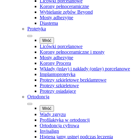
Licówki porcelanowe
Korony pełnoceramiczne
Wybielanie zębów Beyond
Mosty adhezyjne
Diastema
Protetyka
Wróć
Licówki porcelanowe
Korony pełnoceramiczne i mosty
Mosty adhezyjne
Korony Procera
Wkłady (inlay) i nakłady (onlay) porcelanowe
Implantoprotetyka
Protezy szkieletowe bezklamrowe
Protezy szkieletowe
Protezy osiadające
Ortodoncja
Wróć
Wady zgryzu
Profilaktyka w ortodoncji
Ortodoncja cyfrowa
Invisalign
Higiena jamy ustnej podczas leczenia