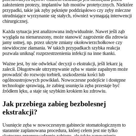
założeniem protezy, implantów lub mostów protetycznych. Niektóre
przypadki, takie jak zęby pęknięte poddziąsłowo czy zęby mleczne
utrudniające wyrzynanie się stałych, również wymagają interwencji
chirurgicznej.
Każda sytuacja jest analizowana indywidualnie. Nawet jeśli ząb
wygląda na nienaruszony, może stanowić zagrożenie dla zdrowia
jamy ustnej, np. przez ukryte zmiany okołowierzchołkowe czy
niewidoczne złamania. W takich przypadkach szybka reakcja
pozwala uniknąć rozprzestrzenienia infekcji na inne tkanki.
Ważne jest, by nie odwlekać decyzji o ekstrakcji, jeśli lekarz ją
zalecił. Długotrwałe utrzymywanie zęba w stanie zapalnym może
prowadzić do rozwoju torbieli, uszkodzenia kości lub
ogólnoustrojowych powikłań. Nowoczesne podejście i dostępne
technologie sprawiają, że zabieg usunięcia zęba przestaje być
źródłem lęku, a staje się szybkim krokiem ku zdrowiu.
Jak przebiega zabieg bezbolesnej
ekstrakcji?
Usunięcie zęba w nowoczesnym gabinecie stomatologicznym to
starannie zaplanowana procedura, której celem jest nie tylko
skuteczne przeprowadzenie zabiegu, ale także zapewnienie