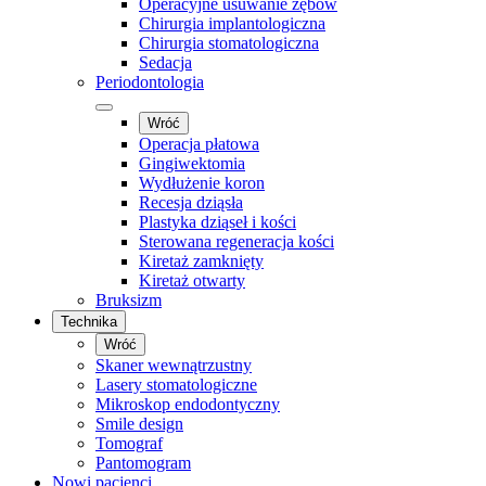
Operacyjne usuwanie zębów
Chirurgia implantologiczna
Chirurgia stomatologiczna
Sedacja
Periodontologia
Wróć
Operacja płatowa
Gingiwektomia
Wydłużenie koron
Recesja dziąsła
Plastyka dziąseł i kości
Sterowana regeneracja kości
Kiretaż zamknięty
Kiretaż otwarty
Bruksizm
Technika
Wróć
Skaner wewnątrzustny
Lasery stomatologiczne
Mikroskop endodontyczny
Smile design
Tomograf
Pantomogram
Nowi pacjenci