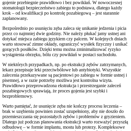
gojenie przebiegnie prawidłowo i bez powikłań. W nowoczesnej
stomatologii bezpieczeństwo zabiegu to podstawa, dlatego każdy
krok – od kwalifikacji po kontrolę pozabiegową – jest starannie
zaplanowany.
Bezpośrednio po usunięciu zęba zaleca się unikanie jedzenia i picia
przez co najmniej dwie godziny. Nie należy płukać jamy ustnej ani
dotykać miejsca zabiegu językiem czy palcem. W kolejnych dniach
warto stosować zimne okłady, ograniczyć wysiłek fizyczny i unikać
gorących posiłków. Dzięki temu można zminimalizować ryzyko
wystąpienia obrzęku, bólu czy powikłań w postaci suchodołu.
W niektórych przypadkach, np. po ekstrakcji zębów zatrzymanych,
lekarz przepisuje leki przeciwbólowe lub antybiotyki. Wszystkie
zalecenia przekazywane są pacjentowi po zabiegu w formie ustnej i
pisemnej, a w razie potrzeby możliwa jest kontrolna wizyta.
Prawidłowo przeprowadzona ekstrakcja i przestrzeganie zaleceń
pozabiegowych sprawiają, że proces gojenia jest szybki i
bezproblemowy.
Warto pamiętać, że usunięcie zęba nie kończy procesu leczenia –
brak w uzębieniu powinien zostać uzupełniony, aby nie doszło do
przemieszczania się pozostałych zębów i problemów z gryzieniem.
Dlatego już podczas planowania ekstrakcji warto rozważyć przyszłą
odbudowę – w formie implantu, mostu lub protezy. Kompleksowe