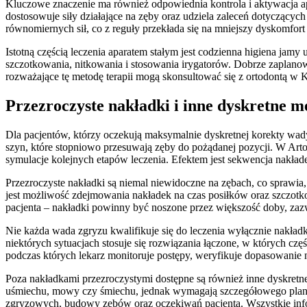
Kluczowe znaczenie ma również odpowiednia kontrola i aktywacja apa
dostosowuje siły działające na zęby oraz udziela zaleceń dotyczącyc
równomiernych sił, co z reguły przekłada się na mniejszy dyskomfort
Istotną częścią leczenia aparatem stałym jest codzienna higiena jam
szczotkowania, nitkowania i stosowania irygatorów. Dobrze zaplano
rozważające tę metodę terapii mogą skonsultować się z ortodontą w K
Przezroczyste nakładki i inne dyskretne m
Dla pacjentów, którzy oczekują maksymalnie dyskretnej korekty wady
szyn, które stopniowo przesuwają zęby do pożądanej pozycji. W Ar
symulacje kolejnych etapów leczenia. Efektem jest sekwencja nakładek
Przezroczyste nakładki są niemal niewidoczne na zębach, co sprawia
jest możliwość zdejmowania nakładek na czas posiłków oraz szczotk
pacjenta – nakładki powinny być noszone przez większość doby, zaz
Nie każda wada zgryzu kwalifikuje się do leczenia wyłącznie nakład
niektórych sytuacjach stosuje się rozwiązania łączone, w których czę
podczas których lekarz monitoruje postępy, weryfikuje dopasowanie n
Poza nakładkami przezroczystymi dostępne są również inne dyskretne
uśmiechu, mowy czy śmiechu, jednak wymagają szczegółowego planow
zgryzowych, budowy zębów oraz oczekiwań pacjenta. Wszystkie infor