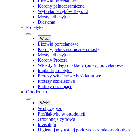
Licówki porcelanowe
Korony pełnoceramiczne
Wybielanie zębów Beyond
Mosty adhezyjne
Diastema
Protetyka
Wróć
Licówki porcelanowe
Korony pełnoceramiczne i mosty
Mosty adhezyjne
Korony Procera
Wkłady (inlay) i nakłady (onlay) porcelanowe
Implantoprotetyka
Protezy szkieletowe bezklamrowe
Protezy szkieletowe
Protezy osiadające
Ortodoncja
Wróć
Wady zgryzu
Profilaktyka w ortodoncji
Ortodoncja cyfrowa
Invisalign
Higiena jamy ustnej podczas leczenia ortodontycz