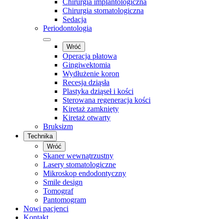
Chirurgia implantologiczna
Chirurgia stomatologiczna
Sedacja
Periodontologia
Wróć
Operacja płatowa
Gingiwektomia
Wydłużenie koron
Recesja dziąsła
Plastyka dziąseł i kości
Sterowana regeneracja kości
Kiretaż zamknięty
Kiretaż otwarty
Bruksizm
Technika
Wróć
Skaner wewnątrzustny
Lasery stomatologiczne
Mikroskop endodontyczny
Smile design
Tomograf
Pantomogram
Nowi pacjenci
Kontakt