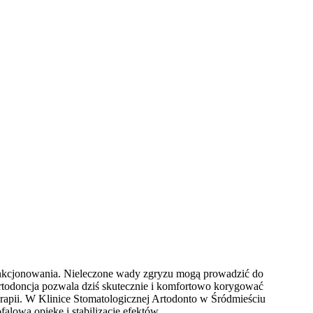
funkcjonowania. Nieleczone wady zgryzu mogą prowadzić do
todoncja pozwala dziś skutecznie i komfortowo korygować
rapii. W Klinice Stomatologicznej Artodonto w Śródmieściu
lową opiekę i stabilizację efektów.