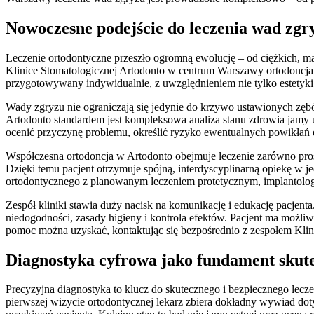
Nowoczesne podejście do leczenia wad zgr
Leczenie ortodontyczne przeszło ogromną ewolucję – od ciężkich, m
Klinice Stomatologicznej Artodonto w centrum Warszawy ortodoncja 
przygotowywany indywidualnie, z uwzględnieniem nie tylko estetyki, 
Wady zgryzu nie ograniczają się jedynie do krzywo ustawionych zęb
Artodonto standardem jest kompleksowa analiza stanu zdrowia jamy u
ocenić przyczynę problemu, określić ryzyko ewentualnych powikłań o
Współczesna ortodoncja w Artodonto obejmuje leczenie zarówno pros
Dzięki temu pacjent otrzymuje spójną, interdyscyplinarną opiekę w 
ortodontycznego z planowanym leczeniem protetycznym, implantologic
Zespół kliniki stawia duży nacisk na komunikację i edukację pacjen
niedogodności, zasady higieny i kontrola efektów. Pacjent ma możli
pomoc można uzyskać, kontaktując się bezpośrednio z zespołem Klin
Diagnostyka cyfrowa jako fundament skute
Precyzyjna diagnostyka to klucz do skutecznego i bezpiecznego lec
pierwszej wizycie ortodontycznej lekarz zbiera dokładny wywiad dot