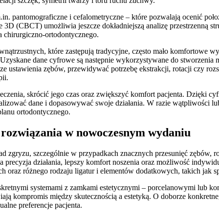
lacji szczęk, symetrii twarzy i toru ruchu żuchwy.
in. pantomograficzne i cefalometryczne – które pozwalają ocenić poło
3D (CBCT) umożliwia jeszcze dokładniejszą analizę przestrzenną str
 chirurgiczno‑ortodontycznego.
ątrzustnych, które zastępują tradycyjne, często mało komfortowe wy
u. Uzyskane dane cyfrowe są następnie wykorzystywane do stworzenia
e ustawienia zębów, przewidywać potrzebę ekstrakcji, rotacji czy roz
ii.
eczenia, skrócić jego czas oraz zwiększyć komfort pacjenta. Dzięki cy
e analizować dane i dopasowywać swoje działania. W razie wątpliwości
planu ortodontycznego.
e rozwiązania w nowoczesnym wydaniu
 wad zgryzu, szczególnie w przypadkach znacznych przesunięć zębów, r
a precyzja działania, lepszy komfort noszenia oraz możliwość indywidu
oraz różnego rodzaju ligatur i elementów dodatkowych, takich jak sp
skretnymi systemami z zamkami estetycznymi – porcelanowymi lub ko
ają kompromis między skutecznością a estetyką. O doborze konkretneg
alne preferencje pacjenta.