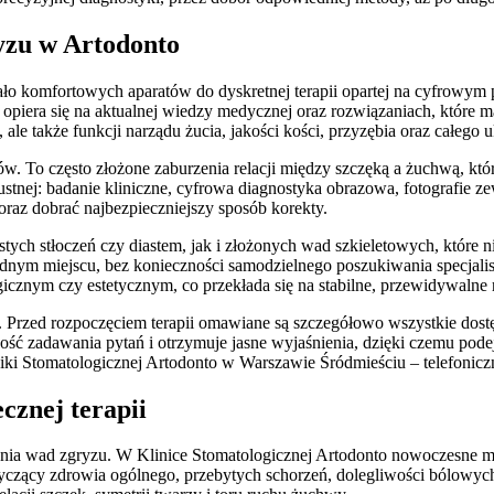
yzu w Artodonto
ało komfortowych aparatów do dyskretnej terapii opartej na cyfrowym
opiera się na aktualnej wiedzy medycznej oraz rozwiązaniach, które m
ale także funkcji narządu żucia, jakości kości, przyzębia oraz całego
ów. To często złożone zaburzenia relacji między szczęką a żuchwą, k
stnej: badanie kliniczne, cyfrowa diagnostyka obrazowa, fotografie z
raz dobrać najbezpieczniejszy sposób korekty.
tych stłoczeń czy diastem, jak i złożonych wad szkieletowych, któr
jednym miejscu, bez konieczności samodzielnego poszukiwania specjal
znym czy estetycznym, co przekłada się na stabilne, przewidywalne r
ta. Przed rozpoczęciem terapii omawiane są szczegółowo wszystkie dos
wość zadawania pytań i otrzymuje jasne wyjaśnienia, dzięki czemu pod
iki Stomatologicznej Artodonto w Warszawie Śródmieściu – telefonicz
cznej terapii
zenia wad zgryzu. W Klinice Stomatologicznej Artodonto nowoczesne 
yczący zdrowia ogólnego, przebytych schorzeń, dolegliwości bólowych