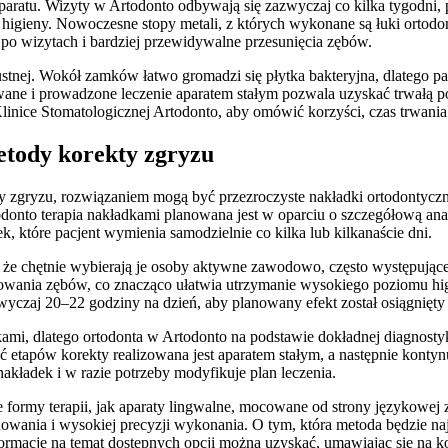
ratu. Wizyty w Artodonto odbywają się zazwyczaj co kilka tygodni, po
h higieny. Nowoczesne stopy metali, z których wykonane są łuki ortod
 po wizytach i bardziej przewidywalne przesunięcia zębów.
y ustnej. Wokół zamków łatwo gromadzi się płytka bakteryjna, dlatego 
wane i prowadzone leczenie aparatem stałym pozwala uzyskać trwałą p
linice Stomatologicznej Artodonto, aby omówić korzyści, czas trwania
etody korekty zgryzu
 zgryzu, rozwiązaniem mogą być przezroczyste nakładki ortodontyczne
todonto terapia nakładkami planowana jest w oparciu o szczegółową 
, które pacjent wymienia samodzielnie co kilka lub kilkanaście dni.
, że chętnie wybierają je osoby aktywne zawodowo, często występując
owania zębów, co znacząco ułatwia utrzymanie wysokiego poziomu hig
wyczaj 20–22 godziny na dzień, aby planowany efekt został osiągnięty
kami, dlatego ortodonta w Artodonto na podstawie dokładnej diagnosty
ść etapów korekty realizowana jest aparatem stałym, a następnie kontyn
akładek i w razie potrzeby modyfikuje plan leczenia.
 formy terapii, jak aparaty lingwalne, mocowane od strony językowej 
ania i wysokiej precyzji wykonania. O tym, która metoda będzie naj
macje na temat dostępnych opcji można uzyskać, umawiając się na ko