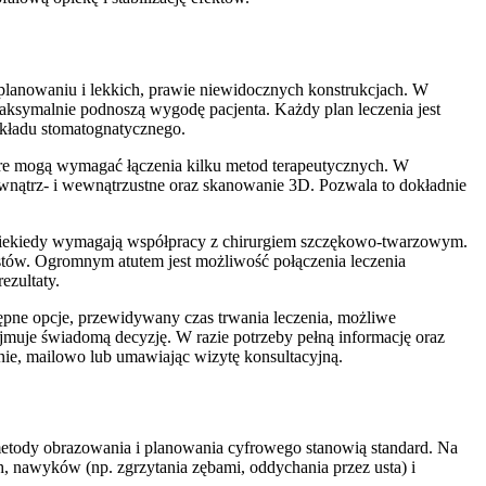
 planowaniu i lekkich, prawie niewidocznych konstrukcjach. W
aksymalnie podnoszą wygodę pacjenta. Każdy plan leczenia jest
 układu stomatognatycznego.
tóre mogą wymagać łączenia kilku metod terapeutycznych. W
ewnątrz- i wewnątrzustne oraz skanowanie 3D. Pozwala to dokładnie
e niekiedy wymagają współpracy z chirurgiem szczękowo‑twarzowym.
istów. Ogromnym atutem jest możliwość połączenia leczenia
ezultaty.
tępne opcje, przewidywany czas trwania leczenia, możliwe
ejmuje świadomą decyzję. W razie potrzeby pełną informację oraz
nie, mailowo lub umawiając wizytę konsultacyjną.
metody obrazowania i planowania cyfrowego stanowią standard. Na
, nawyków (np. zgrzytania zębami, oddychania przez usta) i