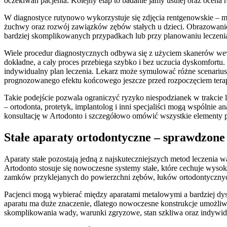
oczekiwań pacjenta. Kolejny etap to badanie jamy ustnej oraz ocena re
W diagnostyce rutynowo wykorzystuje się zdjęcia rentgenowskie – m.
żuchwy oraz rozwój zawiązków zębów stałych u dzieci. Obrazowanie 
bardziej skomplikowanych przypadkach lub przy planowaniu leczenia
Wiele procedur diagnostycznych odbywa się z użyciem skanerów wewn
dokładne, a cały proces przebiega szybko i bez uczucia dyskomfort
indywidualny plan leczenia. Lekarz może symulować różne scenariusz
prognozowanego efektu końcowego jeszcze przed rozpoczęciem terap
Takie podejście pozwala ograniczyć ryzyko niespodzianek w trakcie l
– ortodonta, protetyk, implantolog i inni specjaliści mogą wspólni
konsultację w Artodonto i szczegółowo omówić wszystkie elementy 
Stałe aparaty ortodontyczne – sprawdzon
Aparaty stałe pozostają jedną z najskuteczniejszych metod leczenia
Artodonto stosuje się nowoczesne systemy stałe, które cechuje wysok
zamków przyklejanych do powierzchni zębów, łuków ortodontycznych 
Pacjenci mogą wybierać między aparatami metalowymi a bardziej dy
aparatu ma duże znaczenie, dlatego nowoczesne konstrukcje umożliwi
skomplikowania wady, warunki zgryzowe, stan szkliwa oraz indywidu