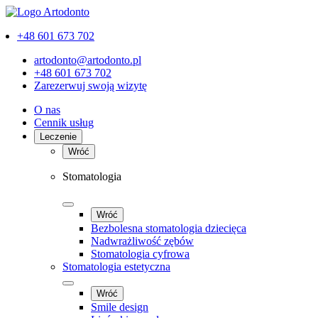
+48 601 673 702
artodonto@artodonto.pl
+48 601 673 702
Zarezerwuj swoją wizytę
O nas
Cennik usług
Leczenie
Wróć
Stomatologia
Wróć
Bezbolesna stomatologia dziecięca
Nadwrażliwość zębów
Stomatologia cyfrowa
Stomatologia estetyczna
Wróć
Smile design