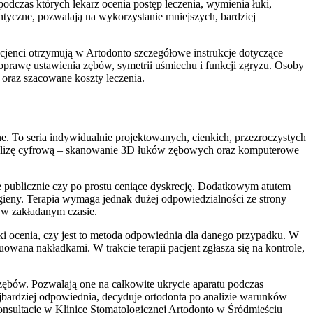
dczas których lekarz ocenia postęp leczenia, wymienia łuki,
ontyczne, pozwalają na wykorzystanie mniejszych, bardziej
pacjenci otrzymują w Artodonto szczegółowe instrukcje dotyczące
oprawę ustawienia zębów, symetrii uśmiechu i funkcji zgryzu. Osoby
 oraz szacowane koszty leczenia.
. To seria indywidualnie projektowanych, cienkich, przezroczystych
analizę cyfrową – skanowanie 3D łuków zębowych oraz komputerowe
e publicznie czy po prostu ceniące dyskrecję. Dodatkowym atutem
ieny. Terapia wymaga jednak dużej odpowiedzialności ze strony
 w zakładanym czasie.
ki ocenia, czy jest to metoda odpowiednia dla danego przypadku. W
uowana nakładkami. W trakcie terapii pacjent zgłasza się na kontrole,
zębów. Pozwalają one na całkowite ukrycie aparatu podczas
bardziej odpowiednia, decyduje ortodonta po analizie warunków
nsultację w Klinice Stomatologicznej Artodonto w Śródmieściu