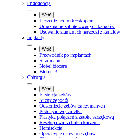
Endodoncja
Wróć
Leczenie pod mikroskopem
Udrażnianie zobliterowanych kanałów
Usuwanie złamanych narzędzi z kanałów
Implanty
Wróć
Przewodnik po implantach
Straumann
Nobel biocare
Biomet 3i
Chirurgia
Wróć
Ekstracja zębów
Suchy zębodół
Odsłonięcie zębów zatrzymanych
Podcięcie wędzidełka
Plastyka połączeń z zatoką szczękową
Resekcja wierzchołka korzenia
Hemisekcja
Operacyjne usuwanie zębów