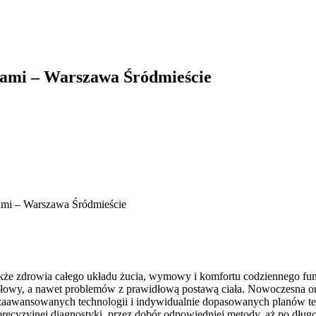
ami – Warszawa Śródmieście
mi – Warszawa Śródmieście
 także zdrowia całego układu żucia, wymowy i komfortu codziennego 
łowy, a nawet problemów z prawidłową postawą ciała. Nowoczesna or
m zaawansowanych technologii i indywidualnie dopasowanych planów te
yzyjnej diagnostyki, przez dobór odpowiedniej metody, aż po długofa