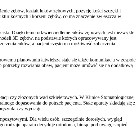
żenie zębów, kształt łuków zębowych, pozycję kości szczęki i
uktur kostnych i korzeni zębów, co ma znaczenie zwłaszcza w
ciski. Dzięki temu odzwierciedlenie łuków zębowych jest niezwykle
 modeli 3D zębów, na podstawie których opracowywany jest
szerzenia łuków, a pacjent często ma możliwość zobaczenia
frowemu planowaniu łatwiejsza staje się także komunikacja w zespole
 lub potrzeby rozwiania obaw, pacjent może umówić się na dodatkową
otacji czy złożonych wad szkieletowych. W Klinice Stomatologicznej
alnego dopasowania do potrzeb pacjenta. Stałe aparaty składają się z
rężynki czy wyciągi.
mpozytowymi. Dla wielu osób, szczególnie dorosłych, wygląd
o rodzaju aparatu decyduje ortodonta, biorąc pod uwagę stopień