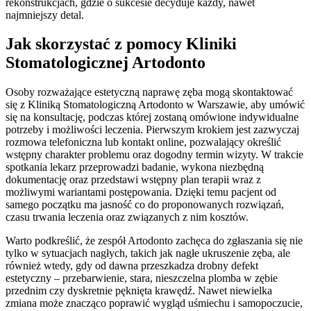
rekonstrukcjach, gdzie o sukcesie decyduje każdy, nawet
najmniejszy detal.
Jak skorzystać z pomocy Kliniki
Stomatologicznej Artodonto
Osoby rozważające estetyczną naprawę zęba mogą skontaktować
się z Kliniką Stomatologiczną Artodonto w Warszawie, aby umówić
się na konsultację, podczas której zostaną omówione indywidualne
potrzeby i możliwości leczenia. Pierwszym krokiem jest zazwyczaj
rozmowa telefoniczna lub kontakt online, pozwalający określić
wstępny charakter problemu oraz dogodny termin wizyty. W trakcie
spotkania lekarz przeprowadzi badanie, wykona niezbędną
dokumentację oraz przedstawi wstępny plan terapii wraz z
możliwymi wariantami postępowania. Dzięki temu pacjent od
samego początku ma jasność co do proponowanych rozwiązań,
czasu trwania leczenia oraz związanych z nim kosztów.
Warto podkreślić, że zespół Artodonto zachęca do zgłaszania się nie
tylko w sytuacjach nagłych, takich jak nagłe ukruszenie zęba, ale
również wtedy, gdy od dawna przeszkadza drobny defekt
estetyczny – przebarwienie, stara, nieszczelna plomba w zębie
przednim czy dyskretnie pęknięta krawędź. Nawet niewielka
zmiana może znacząco poprawić wygląd uśmiechu i samopoczucie,