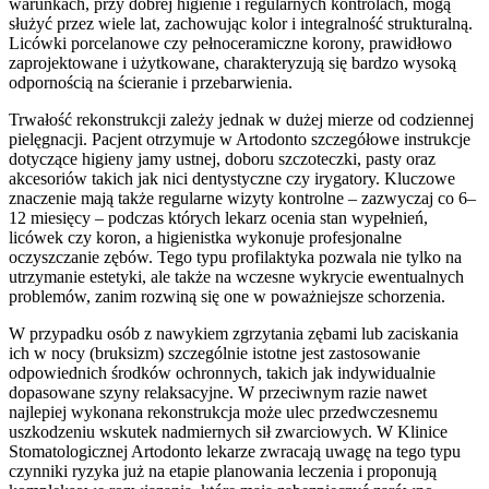
warunkach, przy dobrej higienie i regularnych kontrolach, mogą
służyć przez wiele lat, zachowując kolor i integralność strukturalną.
Licówki porcelanowe czy pełnoceramiczne korony, prawidłowo
zaprojektowane i użytkowane, charakteryzują się bardzo wysoką
odpornością na ścieranie i przebarwienia.
Trwałość rekonstrukcji zależy jednak w dużej mierze od codziennej
pielęgnacji. Pacjent otrzymuje w Artodonto szczegółowe instrukcje
dotyczące higieny jamy ustnej, doboru szczoteczki, pasty oraz
akcesoriów takich jak nici dentystyczne czy irygatory. Kluczowe
znaczenie mają także regularne wizyty kontrolne – zazwyczaj co 6–
12 miesięcy – podczas których lekarz ocenia stan wypełnień,
licówek czy koron, a higienistka wykonuje profesjonalne
oczyszczanie zębów. Tego typu profilaktyka pozwala nie tylko na
utrzymanie estetyki, ale także na wczesne wykrycie ewentualnych
problemów, zanim rozwiną się one w poważniejsze schorzenia.
W przypadku osób z nawykiem zgrzytania zębami lub zaciskania
ich w nocy (bruksizm) szczególnie istotne jest zastosowanie
odpowiednich środków ochronnych, takich jak indywidualnie
dopasowane szyny relaksacyjne. W przeciwnym razie nawet
najlepiej wykonana rekonstrukcja może ulec przedwczesnemu
uszkodzeniu wskutek nadmiernych sił zwarciowych. W Klinice
Stomatologicznej Artodonto lekarze zwracają uwagę na tego typu
czynniki ryzyka już na etapie planowania leczenia i proponują