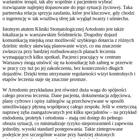
wariantów terapii, tak aby wspólnie z pacjentem wybrać
rozwiązanie najlepiej dopasowane do jego sytuacji życiowej. Taka
partnerska relacja sprzyja zaufaniu, które jest kluczowe, gdy chodzi
o ingerencję w tak wrażliwą sferę jak wygląd twarzy i uśmiechu.
Istotnym atutem Kliniki Stomatologicznej Artodonto jest także
lokalizacja w warszawskim Śródmieściu. Dogodny dojazd
komunikacją miejską oraz możliwość szybkiego dotarcia z różnych
dzielnic stolicy ułatwiają planowanie wizyt, co ma znaczenie
zwłaszcza przy bardziej rozbudowanych planach leczenia
wymagających kilku spotkań. Pacjenci pracujący w centrum
Warszawy mogą umówić się na konsultację lub zabieg w przerwie
w pracy czy tuż po jej zakończeniu, bez konieczności długich
dojazdów. Dzięki temu utrzymanie regularności wizyt kontrolnych i
etapów leczenia staje się znacznie prostsze.
W Artodonto przykładana jest również duża waga do spójności
całego procesu leczenia. Dane pacjenta, dokumentacja zdjęciowa,
plany cyfrowe i opisy zabiegów są przechowywane w sposób
umożliwiający płynną współpracę całego zespołu. Jeśli w estetyczną
naprawę zęba zaangażowanych jest kilku specjalistów – na przykład
endodonta, protetyk i ortodonta – mają oni dostęp do pełnego
obrazu sytuacji, co minimalizuje ryzyko nieporozumień i zapewnia
jednolity, wysoki standard postępowania. Takie zintegrowane
podejście jest szczególnie ważne przy bardziej złożonych