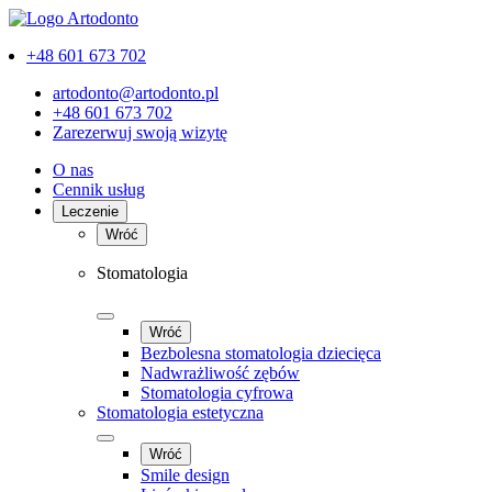
+48 601 673 702
artodonto@artodonto.pl
+48 601 673 702
Zarezerwuj swoją wizytę
O nas
Cennik usług
Leczenie
Wróć
Stomatologia
Wróć
Bezbolesna stomatologia dziecięca
Nadwrażliwość zębów
Stomatologia cyfrowa
Stomatologia estetyczna
Wróć
Smile design