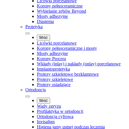
Licówki porcelanowe
Korony pełnoceramiczne
Wybielanie zębów Beyond
Mosty adhezyjne
Diastema
Protetyka
Wróć
Licówki porcelanowe
Korony pełnoceramiczne i mosty
Mosty adhezyjne
Korony Procera
Wkłady (inlay) i nakłady (onlay) porcelanowe
Implantoprotetyka
Protezy szkieletowe bezklamrowe
Protezy szkieletowe
Protezy osiadające
Ortodoncja
Wróć
Wady zgryzu
Profilaktyka w ortodoncji
Ortodoncja cyfrowa
Invisalign
Higiena jamy ustnej podczas leczenia