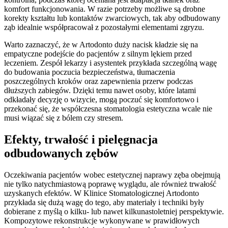
komfort funkcjonowania. W razie potrzeby możliwe są drobne
korekty kształtu lub kontaktów zwarciowych, tak aby odbudowany
ząb idealnie współpracował z pozostałymi elementami zgryzu.
Warto zaznaczyć, że w Artodonto duży nacisk kładzie się na
empatyczne podejście do pacjentów z silnym lękiem przed
leczeniem. Zespół lekarzy i asystentek przykłada szczególną wagę
do budowania poczucia bezpieczeństwa, tłumaczenia
poszczególnych kroków oraz zapewnienia przerw podczas
dłuższych zabiegów. Dzięki temu nawet osoby, które latami
odkładały decyzję o wizycie, mogą poczuć się komfortowo i
przekonać się, że współczesna stomatologia estetyczna wcale nie
musi wiązać się z bólem czy stresem.
Efekty, trwałość i pielęgnacja
odbudowanych zębów
Oczekiwania pacjentów wobec estetycznej naprawy zęba obejmują
nie tylko natychmiastową poprawę wyglądu, ale również trwałość
uzyskanych efektów. W Klinice Stomatologicznej Artodonto
przykłada się dużą wagę do tego, aby materiały i techniki były
dobierane z myślą o kilku- lub nawet kilkunastoletniej perspektywie.
Kompozytowe rekonstrukcje wykonywane w prawidłowych