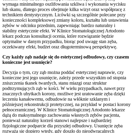
wymaga minimalnego oszlifowania szkliwa i wykonania wycisku
lub skanu, dlatego proces obejmuje kilka wizyt oraz współpracę z
technikiem dentystycznym. Licówki są szczególnie polecane przy
konieczności kompleksowej zmiany koloru, kształtu lub ustawienia
zębów w odcinku przednim, zapewniając bardzo naturalny i
stabilny estetycznie efekt. W Klinice Stomatologicznej Artodonto
lekarz podczas konsultacji ocenia, które rozwiązanie będzie
optymalne w danym przypadku, biorąc pod uwagę stan zęba,
oczekiwany efekt, budżet oraz długoterminową perspektywę.
Czy każdy ząb nadaje się do estetycznej odbudowy, czy czasem
konieczne jest usunięcie?
Decyzja o tym, czy ząb można poddać estetycznej naprawie, czy
konieczne jest jego usunięcie, zależy przede wszystkim od stopnia
zniszczenia tkanek twardych, stanu miazgi oraz struktur
podtrzymujących ząb w kości. W wielu przypadkach, nawet przy
znacznych ubytkach korony, możliwe jest uratowanie zęba dzięki
leczeniu kanałowemu, odbudowie na włóknie szklanym i
późniejszej rekonstrukcji protetycznej, na przykład w postaci korony
pełnoceramicznej. W Klinice Stomatologicznej Artodonto lekarze
dążą do maksymalnego zachowania własnych zębów pacjenta,
ponieważ naturalny korzeń stanowi najlepsze i najbardziej
fizjologiczne podparcie dla przyszłej odbudowy. Usunięcie zęba
rozważa się dopiero wtedy, gdy doszło do nieodwracalnych