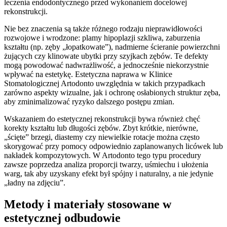
leczenia endodontycznego przed wykonaniem docelowej
rekonstrukcji.
Nie bez znaczenia są także różnego rodzaju nieprawidłowości
rozwojowe i wrodzone: plamy hipoplazji szkliwa, zaburzenia
kształtu (np. zęby „łopatkowate”), nadmierne ścieranie powierzchni
żujących czy klinowate ubytki przy szyjkach zębów. Te defekty
mogą powodować nadwrażliwość, a jednocześnie niekorzystnie
wpływać na estetykę. Estetyczna naprawa w Klinice
Stomatologicznej Artodonto uwzględnia w takich przypadkach
zarówno aspekty wizualne, jak i ochronę osłabionych struktur zęba,
aby zminimalizować ryzyko dalszego postępu zmian.
Wskazaniem do estetycznej rekonstrukcji bywa również chęć
korekty kształtu lub długości zębów. Zbyt krótkie, nierówne,
„ścięte” brzegi, diastemy czy niewielkie rotacje można często
skorygować przy pomocy odpowiednio zaplanowanych licówek lub
nakładek kompozytowych. W Artodonto tego typu procedury
zawsze poprzedza analiza proporcji twarzy, uśmiechu i ułożenia
warg, tak aby uzyskany efekt był spójny i naturalny, a nie jedynie
„ładny na zdjęciu”.
Metody i materiały stosowane w
estetycznej odbudowie