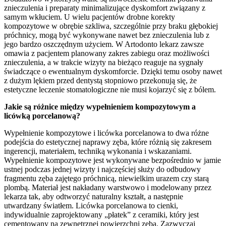
znieczulenia i preparaty minimalizujące dyskomfort związany z
samym wkłuciem. U wielu pacjentów drobne korekty
kompozytowe w obrębie szkliwa, szczególnie przy braku głębokiej
próchnicy, mogą być wykonywane nawet bez znieczulenia lub z
jego bardzo oszczędnym użyciem. W Artodonto lekarz zawsze
omawia z pacjentem planowany zakres zabiegu oraz możliwości
znieczulenia, a w trakcie wizyty na bieżąco reaguje na sygnały
świadczące o ewentualnym dyskomforcie. Dzięki temu osoby nawet
z dużym lękiem przed dentystą stopniowo przekonują się, że
estetyczne leczenie stomatologiczne nie musi kojarzyć się z bólem.
Jakie są różnice między wypełnieniem kompozytowym a
licówką porcelanową?
Wypełnienie kompozytowe i licówka porcelanowa to dwa różne
podejścia do estetycznej naprawy zęba, które różnią się zakresem
ingerencji, materiałem, techniką wykonania i wskazaniami.
Wypełnienie kompozytowe jest wykonywane bezpośrednio w jamie
ustnej podczas jednej wizyty i najczęściej służy do odbudowy
fragmentu zęba zajętego próchnicą, niewielkim urazem czy starą
plombą. Materiał jest nakładany warstwowo i modelowany przez
lekarza tak, aby odtworzyć naturalny kształt, a następnie
utwardzany światłem. Licówka porcelanowa to cienki,
indywidualnie zaprojektowany „płatek” z ceramiki, który jest
cementowany na zewnętrznej powierzchni zęba. Zazwyczaj