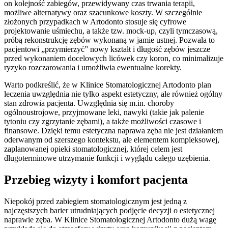
on kolejność zabiegów, przewidywany czas trwania terapii,
możliwe alternatywy oraz szacunkowe koszty. W szczególnie
złożonych przypadkach w Artodonto stosuje się cyfrowe
projektowanie uśmiechu, a także tzw. mock-up, czyli tymczasową,
próbą rekonstrukcję zębów wykonaną w jamie ustnej. Pozwala to
pacjentowi „przymierzyć” nowy kształt i długość zębów jeszcze
przed wykonaniem docelowych licówek czy koron, co minimalizuje
ryzyko rozczarowania i umożliwia ewentualne korekty.
Warto podkreślić, że w Klinice Stomatologicznej Artodonto plan
leczenia uwzględnia nie tylko aspekt estetyczny, ale również ogólny
stan zdrowia pacjenta. Uwzględnia się m.in. choroby
ogólnoustrojowe, przyjmowane leki, nawyki (takie jak palenie
tytoniu czy zgrzytanie zębami), a także możliwości czasowe i
finansowe. Dzięki temu estetyczna naprawa zęba nie jest działaniem
oderwanym od szerszego kontekstu, ale elementem kompleksowej,
zaplanowanej opieki stomatologicznej, której celem jest
długoterminowe utrzymanie funkcji i wyglądu całego uzębienia.
Przebieg wizyty i komfort pacjenta
Niepokój przed zabiegiem stomatologicznym jest jedną z
najczęstszych barier utrudniających podjęcie decyzji o estetycznej
naprawie zęba. W Klinice Stomatologicznej Artodonto dużą wagę