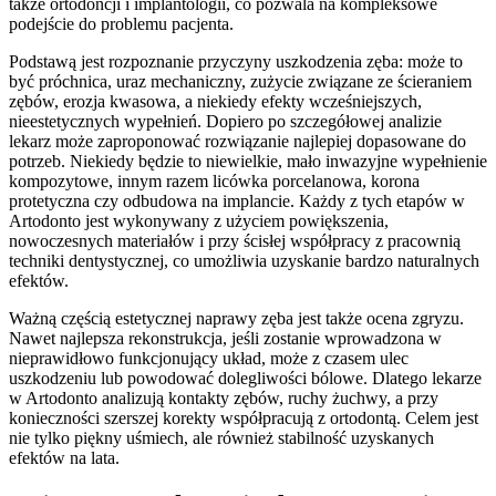
także ortodoncji i implantologii, co pozwala na kompleksowe
podejście do problemu pacjenta.
Podstawą jest rozpoznanie przyczyny uszkodzenia zęba: może to
być próchnica, uraz mechaniczny, zużycie związane ze ścieraniem
zębów, erozja kwasowa, a niekiedy efekty wcześniejszych,
nieestetycznych wypełnień. Dopiero po szczegółowej analizie
lekarz może zaproponować rozwiązanie najlepiej dopasowane do
potrzeb. Niekiedy będzie to niewielkie, mało inwazyjne wypełnienie
kompozytowe, innym razem licówka porcelanowa, korona
protetyczna czy odbudowa na implancie. Każdy z tych etapów w
Artodonto jest wykonywany z użyciem powiększenia,
nowoczesnych materiałów i przy ścisłej współpracy z pracownią
techniki dentystycznej, co umożliwia uzyskanie bardzo naturalnych
efektów.
Ważną częścią estetycznej naprawy zęba jest także ocena zgryzu.
Nawet najlepsza rekonstrukcja, jeśli zostanie wprowadzona w
nieprawidłowo funkcjonujący układ, może z czasem ulec
uszkodzeniu lub powodować dolegliwości bólowe. Dlatego lekarze
w Artodonto analizują kontakty zębów, ruchy żuchwy, a przy
konieczności szerszej korekty współpracują z ortodontą. Celem jest
nie tylko piękny uśmiech, ale również stabilność uzyskanych
efektów na lata.