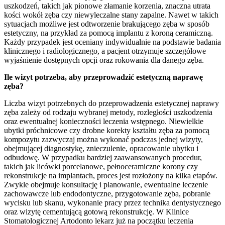
uszkodzeń, takich jak pionowe złamanie korzenia, znaczna utrata
kości wokół zęba czy niewyleczalne stany zapalne. Nawet w takich
sytuacjach możliwe jest odtworzenie brakującego zęba w sposób
estetyczny, na przykład za pomocą implantu z koroną ceramiczną.
Każdy przypadek jest oceniany indywidualnie na podstawie badania
klinicznego i radiologicznego, a pacjent otrzymuje szczegółowe
wyjaśnienie dostępnych opcji oraz rokowania dla danego zęba.
Ile wizyt potrzeba, aby przeprowadzić estetyczną naprawę
zęba?
Liczba wizyt potrzebnych do przeprowadzenia estetycznej naprawy
zęba zależy od rodzaju wybranej metody, rozległości uszkodzenia
oraz ewentualnej konieczności leczenia wstępnego. Niewielkie
ubytki próchnicowe czy drobne korekty kształtu zęba za pomocą
kompozytu zazwyczaj można wykonać podczas jednej wizyty,
obejmującej diagnostykę, znieczulenie, opracowanie ubytku i
odbudowę. W przypadku bardziej zaawansowanych procedur,
takich jak licówki porcelanowe, pełnoceramiczne korony czy
rekonstrukcje na implantach, proces jest rozłożony na kilka etapów.
Zwykle obejmuje konsultację i planowanie, ewentualne leczenie
zachowawcze lub endodontyczne, przygotowanie zęba, pobranie
wycisku lub skanu, wykonanie pracy przez technika dentystycznego
oraz wizytę cementującą gotową rekonstrukcję. W Klinice
Stomatologicznej Artodonto lekarz już na początku leczenia