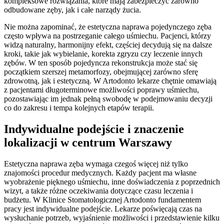
kompleksowe rozwiązania, które mają zabezpieczyć zarówno
odbudowane zęby, jak i całe narządy żucia.
Nie można zapominać, że estetyczna naprawa pojedynczego zęba
często wpływa na postrzeganie całego uśmiechu. Pacjenci, którzy
widzą naturalny, harmonijny efekt, częściej decydują się na dalsze
kroki, takie jak wybielanie, korekta zgryzu czy leczenie innych
zębów. W ten sposób pojedyncza rekonstrukcja może stać się
początkiem szerszej metamorfozy, obejmującej zarówno sferę
zdrowotną, jak i estetyczną. W Artodonto lekarze chętnie omawiają
z pacjentami długoterminowe możliwości poprawy uśmiechu,
pozostawiając im jednak pełną swobodę w podejmowaniu decyzji
co do zakresu i tempa kolejnych etapów terapii.
Indywidualne podejście i znaczenie
lokalizacji w centrum Warszawy
Estetyczna naprawa zęba wymaga czegoś więcej niż tylko
znajomości procedur medycznych. Każdy pacjent ma własne
wyobrażenie pięknego uśmiechu, inne doświadczenia z poprzednich
wizyt, a także różne oczekiwania dotyczące czasu leczenia i
budżetu. W Klinice Stomatologicznej Artodonto fundamentem
pracy jest indywidualne podejście. Lekarze poświęcają czas na
wysłuchanie potrzeb, wyjaśnienie możliwości i przedstawienie kilku