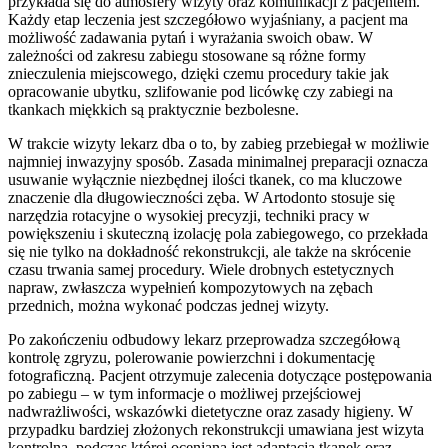
przykłada się do atmosfery wizyty oraz komunikacji z pacjentem.
Każdy etap leczenia jest szczegółowo wyjaśniany, a pacjent ma
możliwość zadawania pytań i wyrażania swoich obaw. W
zależności od zakresu zabiegu stosowane są różne formy
znieczulenia miejscowego, dzięki czemu procedury takie jak
opracowanie ubytku, szlifowanie pod licówkę czy zabiegi na
tkankach miękkich są praktycznie bezbolesne.
W trakcie wizyty lekarz dba o to, by zabieg przebiegał w możliwie
najmniej inwazyjny sposób. Zasada minimalnej preparacji oznacza
usuwanie wyłącznie niezbędnej ilości tkanek, co ma kluczowe
znaczenie dla długowieczności zęba. W Artodonto stosuje się
narzędzia rotacyjne o wysokiej precyzji, techniki pracy w
powiększeniu i skuteczną izolację pola zabiegowego, co przekłada
się nie tylko na dokładność rekonstrukcji, ale także na skrócenie
czasu trwania samej procedury. Wiele drobnych estetycznych
napraw, zwłaszcza wypełnień kompozytowych na zębach
przednich, można wykonać podczas jednej wizyty.
Po zakończeniu odbudowy lekarz przeprowadza szczegółową
kontrolę zgryzu, polerowanie powierzchni i dokumentację
fotograficzną. Pacjent otrzymuje zalecenia dotyczące postępowania
po zabiegu – w tym informacje o możliwej przejściowej
nadwrażliwości, wskazówki dietetyczne oraz zasady higieny. W
przypadku bardziej złożonych rekonstrukcji umawiana jest wizyta
kontrolna, podczas której oceniana jest adaptacja tkanek oraz