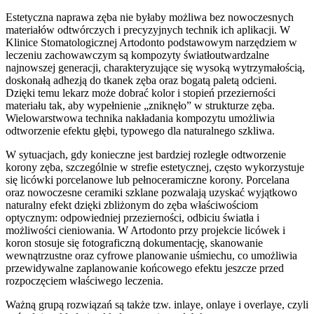
Estetyczna naprawa zęba nie byłaby możliwa bez nowoczesnych
materiałów odtwórczych i precyzyjnych technik ich aplikacji. W
Klinice Stomatologicznej Artodonto podstawowym narzędziem w
leczeniu zachowawczym są kompozyty światłoutwardzalne
najnowszej generacji, charakteryzujące się wysoką wytrzymałością,
doskonałą adhezją do tkanek zęba oraz bogatą paletą odcieni.
Dzięki temu lekarz może dobrać kolor i stopień przezierności
materiału tak, aby wypełnienie „zniknęło” w strukturze zęba.
Wielowarstwowa technika nakładania kompozytu umożliwia
odtworzenie efektu głębi, typowego dla naturalnego szkliwa.
W sytuacjach, gdy konieczne jest bardziej rozległe odtworzenie
korony zęba, szczególnie w strefie estetycznej, często wykorzystuje
się licówki porcelanowe lub pełnoceramiczne korony. Porcelana
oraz nowoczesne ceramiki szklane pozwalają uzyskać wyjątkowo
naturalny efekt dzięki zbliżonym do zęba właściwościom
optycznym: odpowiedniej przezierności, odbiciu światła i
możliwości cieniowania. W Artodonto przy projekcie licówek i
koron stosuje się fotograficzną dokumentację, skanowanie
wewnątrzustne oraz cyfrowe planowanie uśmiechu, co umożliwia
przewidywalne zaplanowanie końcowego efektu jeszcze przed
rozpoczęciem właściwego leczenia.
Ważną grupą rozwiązań są także tzw. inlaye, onlaye i overlaye, czyli