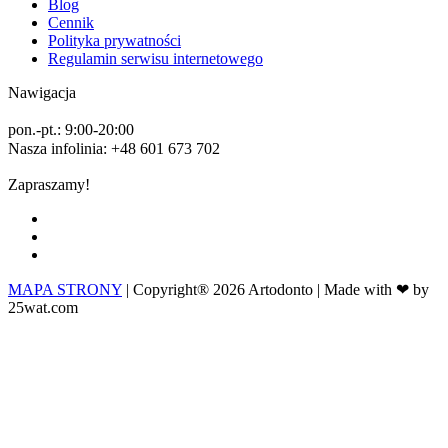
Blog
Cennik
Polityka prywatności
Regulamin serwisu internetowego
Nawigacja
pon.-pt.: 9:00-20:00
Nasza infolinia: +48 601 673 702
Zapraszamy!
MAPA STRONY
| Copyright® 2026 Artodonto | Made with ❤ by
25wat.com