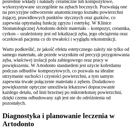
pośrednie wkłady i nakłady ceramiczne lub kompozytowe,
wykorzystywane szczególnie na zębach bocznych. Pozwalają one
na precyzyjne odtworzenie anatomicznego kształtu powierzchni
żującej, prawidłowych punktów stycznych oraz guzków, co
zapewnia optymalną funkcję zgryzu i estetykę. W Klinice
Stomatologicznej Artodonto dobór materiału – kompozyt, ceramika,
cyrkon – uzależniony jest od lokalizacji zęba, jego obciążenia oraz
oczekiwań pacjenta co do trwałości i wyglądu rekonstrukcji.
Warto podkreślić, że jakość efektu estetycznego zależy nie tylko od
samego materiału, ale przede wszystkim od precyzji przygotowania
zęba, właściwej izolacji pola zabiegowego oraz pracy w
powiększeniu. W Artodonto standardem jest użycie koferdamu
podczas odbudów kompozytowych, co pozwala na idealne
utrzymanie suchości i czystości powierzchni, a tym samym
zapewnia trwałe połączenie materiału z zębem. Dodatkowo
powiększenie optyczne umożliwia lekarzowi dopracowanie
każdego detalu, od linii brzeżnej po mikroteksturę powierzchni,
dzięki czemu odbudowany ząb jest nie do odróżnienia od
pozostałych.
Diagnostyka i planowanie leczenia w
Artodonto