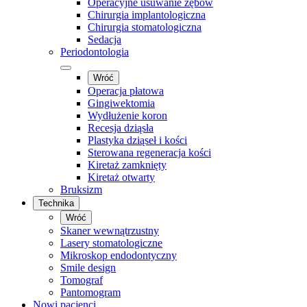
Operacyjne usuwanie zębów
Chirurgia implantologiczna
Chirurgia stomatologiczna
Sedacja
Periodontologia
Wróć
Operacja płatowa
Gingiwektomia
Wydłużenie koron
Recesja dziąsła
Plastyka dziąseł i kości
Sterowana regeneracja kości
Kiretaż zamknięty
Kiretaż otwarty
Bruksizm
Technika
Wróć
Skaner wewnątrzustny
Lasery stomatologiczne
Mikroskop endodontyczny
Smile design
Tomograf
Pantomogram
Nowi pacjenci