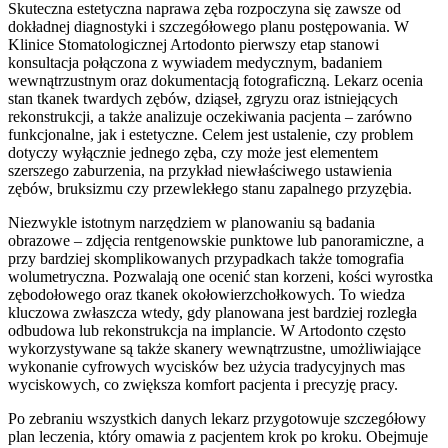
Skuteczna estetyczna naprawa zęba rozpoczyna się zawsze od
dokładnej diagnostyki i szczegółowego planu postępowania. W
Klinice Stomatologicznej Artodonto pierwszy etap stanowi
konsultacja połączona z wywiadem medycznym, badaniem
wewnątrzustnym oraz dokumentacją fotograficzną. Lekarz ocenia
stan tkanek twardych zębów, dziąseł, zgryzu oraz istniejących
rekonstrukcji, a także analizuje oczekiwania pacjenta – zarówno
funkcjonalne, jak i estetyczne. Celem jest ustalenie, czy problem
dotyczy wyłącznie jednego zęba, czy może jest elementem
szerszego zaburzenia, na przykład niewłaściwego ustawienia
zębów, bruksizmu czy przewlekłego stanu zapalnego przyzębia.
Niezwykle istotnym narzędziem w planowaniu są badania
obrazowe – zdjęcia rentgenowskie punktowe lub panoramiczne, a
przy bardziej skomplikowanych przypadkach także tomografia
wolumetryczna. Pozwalają one ocenić stan korzeni, kości wyrostka
zębodołowego oraz tkanek okołowierzchołkowych. To wiedza
kluczowa zwłaszcza wtedy, gdy planowana jest bardziej rozległa
odbudowa lub rekonstrukcja na implancie. W Artodonto często
wykorzystywane są także skanery wewnątrzustne, umożliwiające
wykonanie cyfrowych wycisków bez użycia tradycyjnych mas
wyciskowych, co zwiększa komfort pacjenta i precyzję pracy.
Po zebraniu wszystkich danych lekarz przygotowuje szczegółowy
plan leczenia, który omawia z pacjentem krok po kroku. Obejmuje