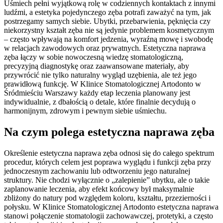
Uśmiech pełni wyjątkową rolę w codziennych kontaktach z innymi
ludźmi, a estetyka pojedynczego zęba potrafi zaważyć na tym, jak
postrzegamy samych siebie. Ubytki, przebarwienia, pęknięcia czy
niekorzystny kształt zęba nie są jedynie problemem kosmetycznym
– często wpływają na komfort jedzenia, wyraźną mowę i swobodę
w relacjach zawodowych oraz prywatnych. Estetyczna naprawa
zęba łączy w sobie nowoczesną wiedzę stomatologiczną,
precyzyjną diagnostykę oraz zaawansowane materiały, aby
przywrócić nie tylko naturalny wygląd uzębienia, ale też jego
prawidłową funkcję. W Klinice Stomatologicznej Artodonto w
Śródmieściu Warszawy każdy etap leczenia planowany jest
indywidualnie, z dbałością o detale, które finalnie decydują o
harmonijnym, zdrowym i pewnym siebie uśmiechu.
Na czym polega estetyczna naprawa zęba
Określenie estetyczna naprawa zęba odnosi się do całego spektrum
procedur, których celem jest poprawa wyglądu i funkcji zęba przy
jednoczesnym zachowaniu lub odtworzeniu jego naturalnej
struktury. Nie chodzi wyłącznie o „zalepienie” ubytku, ale o takie
zaplanowanie leczenia, aby efekt końcowy był maksymalnie
zbliżony do natury pod względem koloru, kształtu, przezierności i
połysku. W Klinice Stomatologicznej Artodonto estetyczna naprawa
stanowi połączenie stomatologii zachowawczej, protetyki, a często