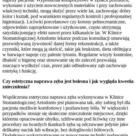
wykonane z użyciem nowoczesnych materiałów i przy zachowaniu
właściwej techniki, mogą służyć przez wiele lat, zachowując dobry
kolor i kształt, pod warunkiem regularnych kontroli i profesjonalnej
higienizacji. Licówki porcelanowe czy korony pełnoceramiczne,
odpowiednio zaprojektowane i użytkowane, często utrzymują
satysfakcjonujący efekt nawet przez kilkanaście lat. W Klinice
Stomatologicznej Artodonto lekarze podczas konsultacji omawiają
przewidywaną żywotność danej formy rekonstrukcji, a także
czynniki, które mogą ją skrócić, takie jak bruksizm, dieta obfitująca
w barwiące napoje czy palenie tytoniu. Regularne wizyty kontrolne,
dbałość o higienę oraz stosowanie się do zaleceń pozwalają
znacząco wydłużyć czas, przez jaki odbudowany ząb zachowuje
estetykę i funkcję.
Czy estetyczna naprawa zęba jest bolesna i jak wygląda kwestia
znieczulenia?
Współczesna estetyczna naprawa zęba wykonywana w Klinice
Stomatologicznej Artodonto jest planowana tak, aby zabieg był dla
pacjenta możliwie komfortowy i pozbawiony bólu. W większości
przypadków stosuje się skuteczne znieczulenie miejscowe, dzięki
któremu opracowanie ubytku, szlifowanie pod licówkę czy inne
procedury na twardych tkankach zęba są odczuwane jedynie jako
delikatny nacisk lub wibracje, bez dolegliwości bólowych.
Dodatkowo wykorzystywane są nowoczesne techniki podawania