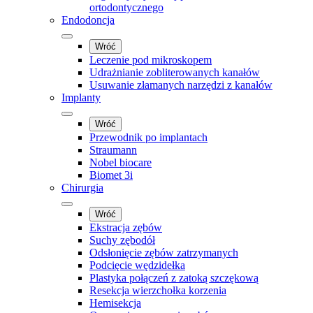
ortodontycznego
Endodoncja
Wróć
Leczenie pod mikroskopem
Udrażnianie zobliterowanych kanałów
Usuwanie złamanych narzędzi z kanałów
Implanty
Wróć
Przewodnik po implantach
Straumann
Nobel biocare
Biomet 3i
Chirurgia
Wróć
Ekstracja zębów
Suchy zębodół
Odsłonięcie zębów zatrzymanych
Podcięcie wędzidełka
Plastyka połączeń z zatoką szczękową
Resekcja wierzchołka korzenia
Hemisekcja