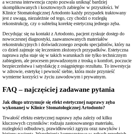
a wczesna interwencja często pozwala uniknąć bardziej
skomplikowanych i kosztownych zabiegów w przyszłości. W
Klinice Stomatologicznej Artodonto każdy przypadek traktowany
jest z uwagą, niezależnie od tego, czy chodzi o rozległą
rekonstrukcję, czy o subtelną korektę estetyczną jednego zęba.
Decydując się na kontakt z Artodonto, pacjent zyskuje dostęp do
nowoczesnej diagnostyki, zaawansowanych materiałów
rekonstrukcyjnych i doświadczonego zespołu specjalistów, który na
co dzień zajmuje się leczeniem złożonych przypadków. Estetyczna
naprawa zęba staje się w takich warunkach nie tylko technicznym
zabiegiem, ale procesem prowadzonym z troską o komfort, poczucie
bezpieczeństwa i satysfakcję z osiągniętego rezultatu. To inwestycja
w zdrowie, estetykę i pewność siebie, która może przynieść
wymierne korzyści w życiu zawodowym i prywatnym.
FAQ – najczęściej zadawane pytania
Jak długo utrzymuje się efekt estetycznej naprawy zęba
wykonanej w Klinice Stomatologicznej Artodonto?
Trwałość efektu estetycznej naprawy zęba zależy od kilku
kluczowych czynników: rodzaju zastosowanego materiału,
rozległości odbudowy, prawidłowości zgryzu oraz nawyków i
higieny pacjenta. Wypełnienia kompozytowe w zębach przednich,