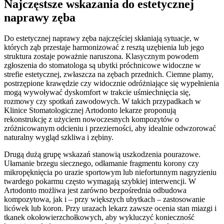
Najczęstsze wskazania do estetycznej
naprawy zęba
Do estetycznej naprawy zęba najczęściej skłaniają sytuacje, w
których ząb przestaje harmonizować z resztą uzębienia lub jego
struktura zostaje poważnie naruszona. Klasycznym powodem
zgłoszenia do stomatologa są ubytki próchnicowe widoczne w
strefie estetycznej, zwłaszcza na zębach przednich. Ciemne plamy,
postrzępione krawędzie czy widocznie odróżniające się wypełnienia
mogą wywoływać dyskomfort w trakcie uśmiechnięcia się,
rozmowy czy spotkań zawodowych. W takich przypadkach w
Klinice Stomatologicznej Artodonto lekarze proponują
rekonstrukcję z użyciem nowoczesnych kompozytów o
zróżnicowanym odcieniu i przezierności, aby idealnie odwzorować
naturalny wygląd szkliwa i zębiny.
Drugą dużą grupę wskazań stanowią uszkodzenia pourazowe.
Ułamanie brzegu siecznego, odłamanie fragmentu korony czy
mikropęknięcia po urazie sportowym lub niefortunnym nagryzieniu
twardego pokarmu często wymagają szybkiej interwencji. W
Artodonto możliwa jest zarówno bezpośrednia odbudowa
kompozytowa, jak i – przy większych ubytkach – zastosowanie
licówek lub koron. Przy urazach lekarz zawsze ocenia stan miazgi i
tkanek okołowierzchołkowych, aby wykluczyć konieczność